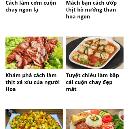
Cách làm cơm cuộn
Mách bạn cách ướp
chay ngon lạ
thịt bò nướng than
hoa ngon
Khám phá cách làm
Tuyệt chiêu làm bắp
thịt xá xíu của người
cải cuộn chay đẹp
Hoa
mắt