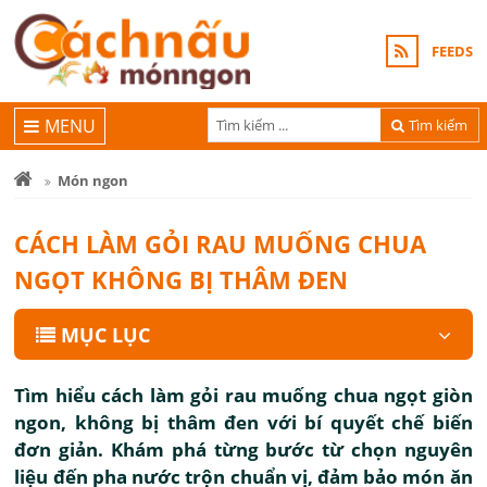
FEEDS
MENU
Tìm kiếm
Món ngon
CÁCH LÀM GỎI RAU MUỐNG CHUA
NGỌT KHÔNG BỊ THÂM ĐEN
MỤC LỤC
Tìm hiểu cách làm gỏi rau muống chua ngọt giòn
ngon, không bị thâm đen với bí quyết chế biến
đơn giản. Khám phá từng bước từ chọn nguyên
liệu đến pha nước trộn chuẩn vị, đảm bảo món ăn