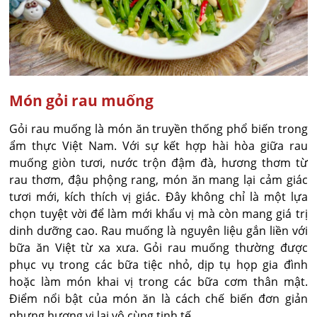
Món gỏi rau muống
Gỏi rau muống là món ăn truyền thống phổ biến trong
ẩm thực Việt Nam. Với sự kết hợp hài hòa giữa rau
muống giòn tươi, nước trộn đậm đà, hương thơm từ
rau thơm, đậu phộng rang, món ăn mang lại cảm giác
tươi mới, kích thích vị giác. Đây không chỉ là một lựa
chọn tuyệt vời để làm mới khẩu vị mà còn mang giá trị
dinh dưỡng cao. Rau muống là nguyên liệu gắn liền với
bữa ăn Việt từ xa xưa. Gỏi rau muống thường được
phục vụ trong các bữa tiệc nhỏ, dịp tụ họp gia đình
hoặc làm món khai vị trong các bữa cơm thân mật.
Điểm nổi bật của món ăn là cách chế biến đơn giản
nhưng hương vị lại vô cùng tinh tế.