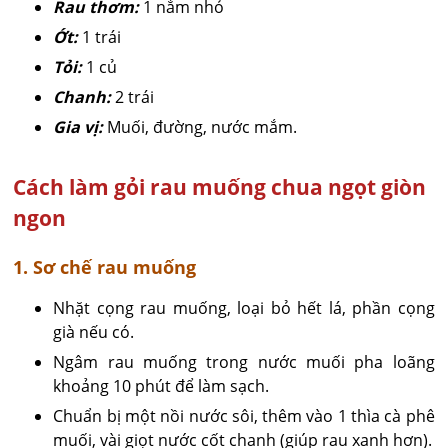
Rau thơm:
1 nắm nhỏ
Ớt:
1 trái
Tỏi:
1 củ
Chanh:
2 trái
Gia vị:
Muối, đường, nước mắm.
Cách làm gỏi rau muống chua ngọt giòn
ngon
1. Sơ chế rau muống
Nhặt cọng rau muống, loại bỏ hết lá, phần cọng
già nếu có.
Ngâm rau muống trong nước muối pha loãng
khoảng 10 phút để làm sạch.
Chuẩn bị một nồi nước sôi, thêm vào 1 thìa cà phê
muối, vài giọt nước cốt chanh (giúp rau xanh hơn).