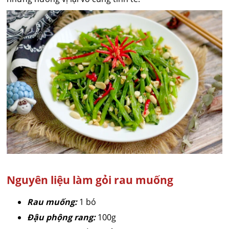
Nguyên liệu làm gỏi rau muống
Rau muống:
1 bó
Đậu phộng rang:
100g