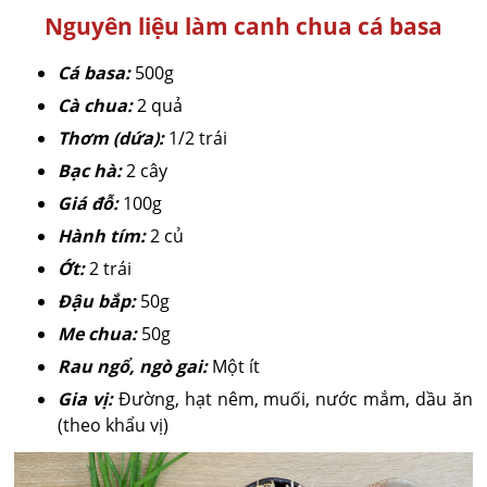
Nguyên liệu làm canh chua cá basa
Cá basa:
500g
Cà chua:
2 quả
Thơm (dứa):
1/2 trái
Bạc hà:
2 cây
Giá đỗ:
100g
Hành tím:
2 củ
Ớt:
2 trái
Đậu bắp:
50g
Me chua:
50g
Rau ngổ, ngò gai:
Một ít
Gia vị:
Đường, hạt nêm, muối, nước mắm, dầu ăn
(theo khẩu vị)