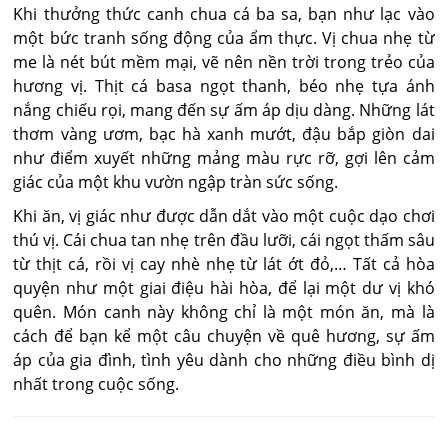
Khi thưởng thức canh chua cá ba sa, bạn như lạc vào
một bức tranh sống động của ẩm thực. Vị chua nhẹ từ
me là nét bút mềm mại, vẽ nên nền trời trong trẻo của
hương vị. Thịt cá basa ngọt thanh, béo nhẹ tựa ánh
nắng chiếu rọi, mang đến sự ấm áp dịu dàng. Những lát
thơm vàng ươm, bạc hà xanh mướt, đậu bắp giòn dai
như điểm xuyết những mảng màu rực rỡ, gợi lên cảm
giác của một khu vườn ngập tràn sức sống.
Khi ăn, vị giác như được dẫn dắt vào một cuộc dạo chơi
thú vị. Cái chua tan nhẹ trên đầu lưỡi, cái ngọt thấm sâu
từ thịt cá, rồi vị cay nhè nhẹ từ lát ớt đỏ,… Tất cả hòa
quyện như một giai điệu hài hòa, để lại một dư vị khó
quên. Món canh này không chỉ là một món ăn, mà là
cách để bạn kể một câu chuyện về quê hương, sự ấm
áp của gia đình, tình yêu dành cho những điều bình dị
nhất trong cuộc sống.