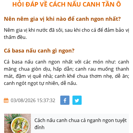
HỎI ĐÁP VỀ CÁCH NẤU CANH TẦN Ô
​Nên nêm gia vị khi nào để canh ngon nhất?
Nêm gia vị khi nước đã sôi, sau khi cho cá để đảm bảo vị 
thấm đều.
Cá basa nấu canh gì ngon?
Cá basa nấu canh ngon nhất với các món như: canh 
măng chua giòn dịu, hấp dẫn; canh rau muống thanh 
mát, đậm vị quê nhà; canh khế chua thơm nhẹ, dễ ăn; 
canh ngót ngọt tự nhiên, dễ nấu.
03/08/2026 15:37:32
Cách nấu canh chua cá ngạnh ngon tuyệt
đỉnh