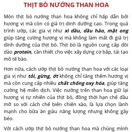
THỊT BÒ NƯỚNG THAN HOA
Món thịt bò nướng than hoa không chỉ hấp dẫn bởi
hương vị mà còn có giá trị dinh dưỡng cao. Trong quá
trình ướp, các gia vị như
xì dầu, dầu hào, mật ong
giúp tăng cường hương vị mà không làm mất đi giá trị
dinh dưỡng của thịt bò. Thịt bò là nguồn cung cấp dồi
dào
protein
, cần thiết cho việc xây dựng cơ bắp, tái tạo
mô tế bào.
Hơn nữa, cách ướp thịt bò nướng than hoa với các loại
gia vị như
tỏi, gừng, ớt
không chỉ tăng thêm hương vị
mà còn cung cấp nhiều
chất chống oxy hóa
, giúp tăng
cường hệ miễn dịch. Việc nướng trên than hoa giữ lại
hương vị tự nhiên của thịt bò, đồng thời hạn chế dầu
mỡ so với cách chế biến chiên xào, là lựa chọn lành
mạnh cho bữa ăn giàu năng lượng nhưng không gây
béo.
Với cách ướp thịt bò nướng than hoa mà chúng mình