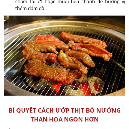
chấm tỏi ớt hoặc muối tiêu chanh để hương vị
thêm đậm đà.
BÍ QUYẾT CÁCH ƯỚP THỊT BÒ NƯỚNG
THAN HOA NGON HƠN