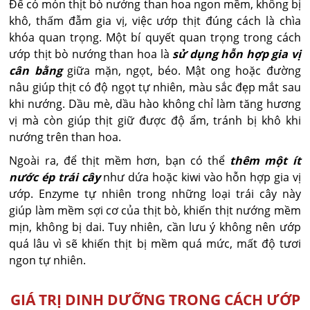
Để có món thịt bò nướng than hoa ngon mềm, không bị
khô, thấm đẫm gia vị, việc ướp thịt đúng cách là chìa
khóa quan trọng. Một bí quyết quan trọng trong cách
ướp thịt bò nướng than hoa là
sử dụng hỗn hợp gia vị
cân bằng
giữa mặn, ngọt, béo. Mật ong hoặc đường
nâu giúp thịt có độ ngọt tự nhiên, màu sắc đẹp mắt sau
khi nướng. Dầu mè, dầu hào không chỉ làm tăng hương
vị mà còn giúp thịt giữ được độ ẩm, tránh bị khô khi
nướng trên than hoa.
Ngoài ra, để thịt mềm hơn, bạn có thể
thêm một ít
nước ép trái cây
như dứa hoặc kiwi vào hỗn hợp gia vị
ướp. Enzyme tự nhiên trong những loại trái cây này
giúp làm mềm sợi cơ của thịt bò, khiến thịt nướng mềm
mịn, không bị dai. Tuy nhiên, cần lưu ý không nên ướp
quá lâu vì sẽ khiến thịt bị mềm quá mức, mất độ tươi
ngon tự nhiên.
GIÁ TRỊ DINH DƯỠNG TRONG CÁCH ƯỚP