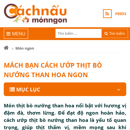
FEEDS
MENU
Tìm kiếm
Món ngon
MÁCH BẠN CÁCH ƯỚP THỊT BÒ
NƯỚNG THAN HOA NGON
MỤC LỤC
Món thịt bò nướng than hoa nổi bật với hương vị
đậm đà, thơm lừng. Để đạt độ ngon hoàn hảo,
cách ướp thịt bò nướng than hoa là yếu tố quan
trọng, giúp thịt thấm vị, mềm mọng sau khi