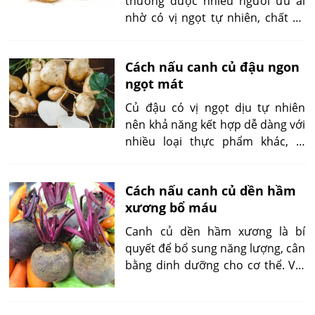
thường được nhiều người ưu ái
nhờ có vị ngọt tự nhiên, chất xơ
dồi dào, củ từ không chỉ là
nguyên liệu phổ biến mà còn là
Cách nấu canh củ đậu ngon
lựa chọn ưa thích để nấu canh
ngọt mát
trong các bữa ăn gia đình.
Củ đậu có vị ngọt dịu tự nhiên
nên khả năng kết hợp dễ dàng với
nhiều loại thực phẩm khác, là
nguyên liệu chính tạo nên sự đặc
biệt của món canh củ đậu đơn
Cách nấu canh củ dền hầm
giản nhưng không kém phần tinh
xương bổ máu
tế.
Canh củ dền hầm xương là bí
quyết để bổ sung năng lượng, cân
bằng dinh dưỡng cho cơ thể. Với
sự phối hợp khéo léo giữa dinh
dưỡng từ củ dền, sự bổ dưỡng từ