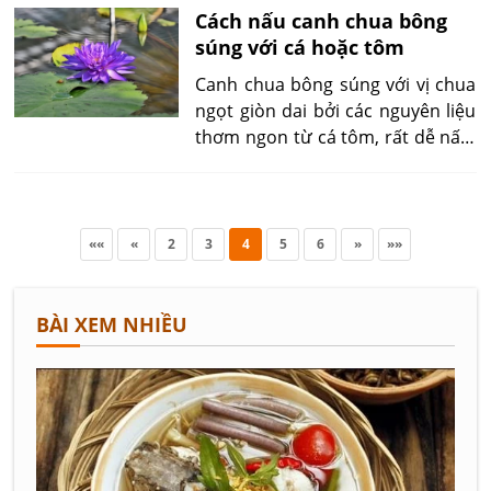
xương hầm, món canh này mang
Cách nấu canh chua bông
đến sự hài hòa về màu sắc, vị
súng với cá hoặc tôm
ngon, lợi ích sức khỏe đáng kể.
Canh chua bông súng với vị chua
ngọt giòn dai bởi các nguyên liệu
thơm ngon từ cá tôm, rất dễ nấu,
phảng phất nét hương đồng cỏ
nội mộc mạc, dân dã của làng
quê mang đến cho người thưởng
thức món canh tuy hương vị nhẹ
««
«
2
3
4
5
6
»
»»
nhàng nhưng cũng rất đổi quyến
luyến thân quen.
BÀI XEM NHIỀU