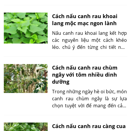
Cách nấu canh rau khoai
lang mộc mạc ngon lành
Nấu canh rau khoai lang kết hợp
các nguyên liệu một cách khéo
léo. chú ý đến từng chi tiết nhỏ
nhất để đảm bảo món canh
không bị đen và giữ được màu
Cách nấu canh rau chùm
sắc tươi mới mới có thể biến
ngây với tôm nhiều dinh
những lát khoai lang thơm ngon
dưỡng
và cua tươi béo thành một tô
canh đậm đà, hấp dẫn.
Trong những ngày hè oi bức, món
canh rau chùm ngây là sự lựa
chọn tuyệt vời để mang đến cảm
giác thanh mát, hương vị tươi
ngon đặc trưng của rau xanh, hải
Cách nấu canh rau càng cua
sản. Với sự kết hợp hài hòa giữa