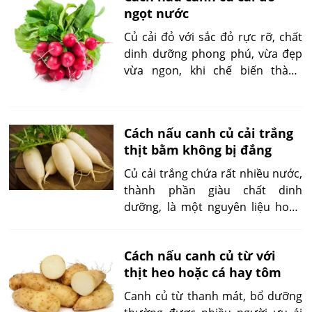
ngọt nước
của củ mài, tạo nên một bữa ăn
hấp dẫn đầy dinh dưỡng.
Củ cải đỏ với sắc đỏ rực rỡ, chất
dinh dưỡng phong phú, vừa đẹp
vừa ngon, khi chế biến thành
canh sẽ giữ được vị ngọt tự nhiên,
mềm mại đặc trưng. Cách nấu
canh củ cải đỏ ngọt nước đơn
Cách nấu canh củ cải trắng
giản dễ dàng đáp ứng được sự
thịt bằm không bị đắng
mong đợi về hương vị cũng như
chất lượng.
Củ cải trắng chứa rất nhiều nước,
thành phần giàu chất dinh
dưỡng, là một nguyên liệu hoàn
hảo để tạo nên món canh thơm
ngon, bổ dưỡng. Kết hợp với
Cách nấu canh củ từ với
những nguyên liệu đơn giản như
thịt heo hoặc cá hay tôm
thịt heo, tôm hay nấm, bạn sẽ có
được một nồi canh đậm đà
Canh củ từ thanh mát, bổ dưỡng
hương vị.