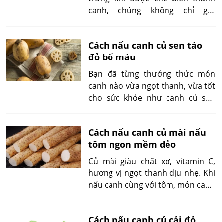
canh, chúng không chỉ giữ
nguyên được vẻ đẹp tự nhiên mà
còn mang đến hương vị sâu lắng,
Cách nấu canh củ sen táo
làm say đắm những tâm hồn khó
đỏ bổ máu
tính nhất.
Bạn đã từng thưởng thức món
canh nào vừa ngọt thanh, vừa tốt
cho sức khỏe như canh củ sen
nấu cùng táo đỏ chưa? Với sự hòa
quyện của củ sen giòn, táo đỏ
Cách nấu canh củ mài nấu
thơm bùi, nước dừa ngọt mát,
tôm ngon mềm dẻo
món ăn này không chỉ làm dịu
lòng mà còn giúp thanh lọc cơ
Củ mài giàu chất xơ, vitamin C,
thể.
hương vị ngọt thanh dịu nhẹ. Khi
nấu canh cùng với tôm, món canh
không chỉ có màu sắc hấp dẫn mà
còn hòa quyện hương vị đậm đà
Cách nấu canh củ cải đỏ
của hải sản cùng với độ giòn giòn