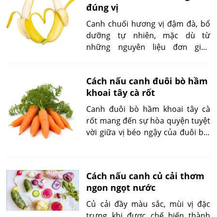
đúng vị
cây nhiệt đới giàu vitamin, khoáng
chất. Khi kết hợp khóm với các
Canh chuối hương vị đậm đà, bổ
nguyên liệu tươi ngon khác, bạn
dưỡng tự nhiên, mặc dù từ
sẽ có một món canh thanh mát,
những nguyên liệu đơn giản
bổ dưỡng, giúp giải nhiệt trong
nhưng tinh tế. Với sự kết hợp giữa
những ngày hè oi bức, làm ấm
vị ngọt tự nhiên của chuối, các
bụng trong những ngày se lạnh.
Cách nấu canh đuôi bò hầm
thành phần khác như thịt, đậu
khoai tây cà rốt
hay rau củ, món canh này phong
phú về mùi vị, mang lại lợi ích sức
Canh đuôi bò hầm khoai tây cà
khỏe đáng kể cho người thưởng
rốt mang đến sự hòa quyện tuyệt
thức.
vời giữa vị béo ngậy của đuôi bò,
vị ngọt tự nhiên từ rau củ. Món
ăn giúp giữ ấm cơ thể, là sự lựa
chọn hoàn hảo cho những bữa
Cách nấu canh củ cải thơm
cơm sum họp.
ngon ngọt nước
Củ cải đầy màu sắc, mùi vị đặc
trưng khi được chế biến thành