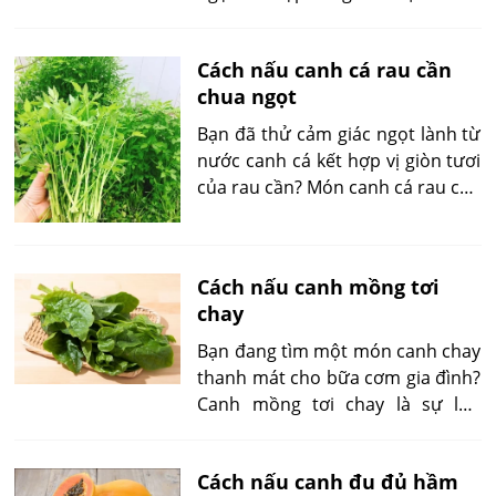
tươi mát, món canh mang đến sự
thanh đạm, dinh dưỡng cho cơ
Cách nấu canh cá rau cần
thể. Bạn có thể thay đổi các loại
chua ngọt
rau củ tùy theo mùa hay sở thích
của gia đình, tạo nên sự đa dạng,
Bạn đã thử cảm giác ngọt lành từ
phong phú cho bữa ăn hàng
nước canh cá kết hợp vị giòn tươi
ngày.
của rau cần? Món canh cá rau cần
không chỉ giúp thanh lọc cơ thể
mà còn mang đến sự thoải mái,
ấm cúng cho bữa cơm gia đình.
Cách nấu canh mồng tơi
chay
Bạn đang tìm một món canh chay
thanh mát cho bữa cơm gia đình?
Canh mồng tơi chay là sự lựa
chọn hoàn hảo với hương vị tự
nhiên, dễ nấu và tốt cho sức
Cách nấu canh đu đủ hầm
khỏe. Chỉ cần vài bước đơn giản,