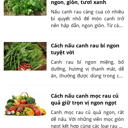
ngon, giòn, tươi xanh
những đọt rau xanh mềm mại,
những con tôm tươi ngon, món
Nấu canh rau càng cua có nhiều
canh này giàu dinh dưỡng, dễ
bí quyết nhỏ để món canh trở
nấu, rất thích hợp cho một bữa
nên hấp dẫn, ngon giòn. Từ cách
cơm gia đình ấm áp.
chọn nguyên liệu, xử lý rau đến
cách nấu với lửa nhỏ để giữ được
Cách nấu canh rau bí ngon
độ giòn của rau, tất cả đều mang
tuyệt vời
đến cho bạn một bữa ăn đậm đà,
giàu dinh dưỡng.
Canh rau bí ngon miệng, bổ
dưỡng, hương vị thanh mát, dễ
ăn, thường được dùng trong các
bữa cơm gia đình vào những ngày
hè oi bức. Rau bí chứa nhiều
Cách nấu canh mọc rau củ
vitamin, khoáng chất cần thiết,
quả giữ trọn vị ngon ngọt
giúp cơ thể khỏe mạnh, tăng
cường hệ miễn dịch.
Canh mọc rau củ quả ngon, rất
dễ nấu. Với những viên mọc giòn
ngọt kết hợp cùng các loại rau củ