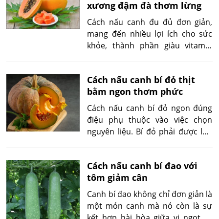
xương đậm đà thơm lừng
bạn sẽ có ngay một tô canh ngọt
lành, mang lại cảm giác thư thái
Cách nấu canh đu đủ đơn giản,
trong từng muỗng canh.
mang đến nhiều lợi ích cho sức
khỏe, thành phần giàu vitamin
hay chất xơ từ đu đủ, kết hợp với
các nguyên liệu khác như xương,
Cách nấu canh bí đỏ thịt
thịt,… món canh này thanh mát,
bằm ngon thơm phức
rất giàu dinh dưỡng bạn nên nếm
thử.
Cách nấu canh bí đỏ ngon đúng
điệu phụ thuộc vào việc chọn
nguyên liệu. Bí đỏ phải được lựa
kỹ càng, đảm bảo độ tươi ngon,
giàu chất dinh dưỡng. Thịt bằm
Cách nấu canh bí đao với
hoặc tôm cũng cần được chuẩn bị
tôm giảm cân
kỹ lưỡng, tươi sạch. Quy trình nấu
canh bí đỏ không quá phức tạp,
Canh bí đao không chỉ đơn giản là
nhưng để đạt được hương vị
một món canh mà nó còn là sự
thơm ngon, giữ được giá trị dinh
kết hợp hài hòa giữa vị ngọt tự