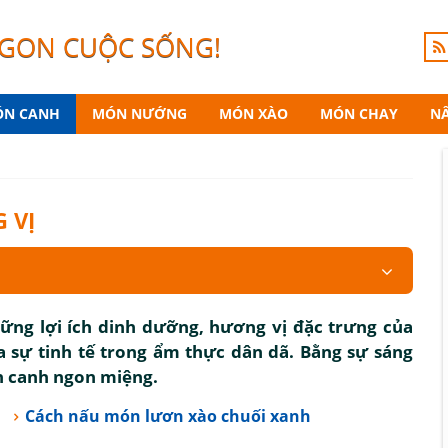
NGON CUỘC SỐNG!
N CANH
MÓN NƯỚNG
MÓN XÀO
MÓN CHAY
N
 VỊ
ững lợi ích dinh dưỡng, hương vị đặc trưng của
 sự tinh tế trong ẩm thực dân dã. Bằng sự sáng
ón canh ngon miệng.
Cách nấu món lươn xào chuối xanh