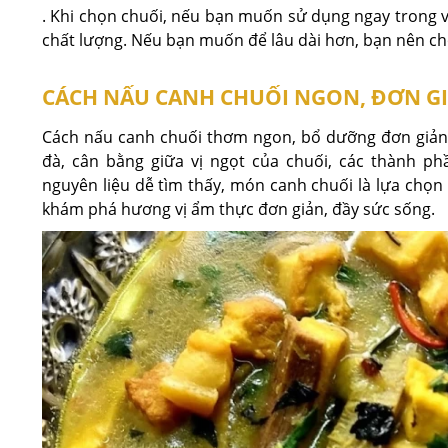
. Khi chọn chuối, nếu bạn muốn sử dụng ngay trong 
chất lượng. Nếu bạn muốn để lâu dài hơn, bạn nên c
CÁCH NẤU CANH CHUỐI NGON, ĐƠN G
Cách nấu canh chuối thơm ngon, bổ dưỡng đơn giản
đà, cân bằng giữa vị ngọt của chuối, các thành ph
nguyên liệu dễ tìm thấy, món canh chuối là lựa chọn 
khám phá hương vị ẩm thực đơn giản, đầy sức sống.