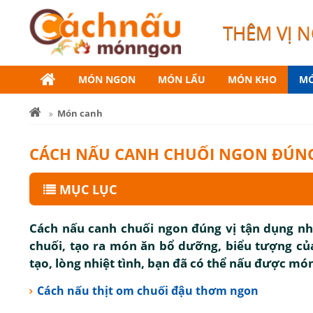
THÊM VỊ 
MÓN NGON
MÓN LẨU
MÓN KHO
MÓ
Món canh
CÁCH NẤU CANH CHUỐI NGON ĐÚNG
MỤC LỤC
Cách nấu canh chuối ngon đúng vị tận dụng nh
chuối, tạo ra món ăn bổ dưỡng, biểu tượng của
tạo, lòng nhiệt tình, bạn đã có thể nấu được m
Cách nấu thịt om chuối đậu thơm ngon