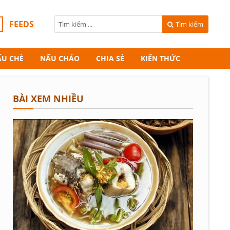
FEEDS
Tìm kiếm
ẤU CHÈ
NẤU CHÁO
CHIA SẺ
KIẾN THỨC
BÀI XEM NHIỀU