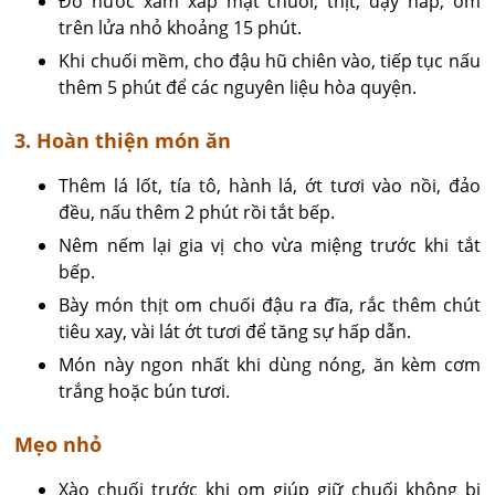
Đổ nước xâm xấp mặt chuối, thịt, đậy nắp, om
trên lửa nhỏ khoảng 15 phút.
Khi chuối mềm, cho đậu hũ chiên vào, tiếp tục nấu
thêm 5 phút để các nguyên liệu hòa quyện.
3. Hoàn thiện món ăn
Thêm lá lốt, tía tô, hành lá, ớt tươi vào nồi, đảo
đều, nấu thêm 2 phút rồi tắt bếp.
Nêm nếm lại gia vị cho vừa miệng trước khi tắt
bếp.
Bày món thịt om chuối đậu ra đĩa, rắc thêm chút
tiêu xay, vài lát ớt tươi để tăng sự hấp dẫn.
Món này ngon nhất khi dùng nóng, ăn kèm cơm
trắng hoặc bún tươi.
Mẹo nhỏ
Xào chuối trước khi om giúp giữ chuối không bị