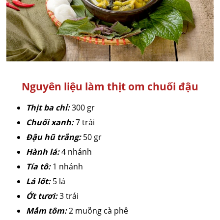
Nguyên liệu làm thịt om chuối đậu
Thịt ba chỉ:
300 gr
Chuối xanh:
7 trái
Đậu hũ trắng:
50 gr
Hành lá:
4 nhánh
Tía tô:
1 nhánh
Lá lốt:
5 lá
Ớt tươi:
3 trái
Mắm tôm:
2 muỗng cà phê