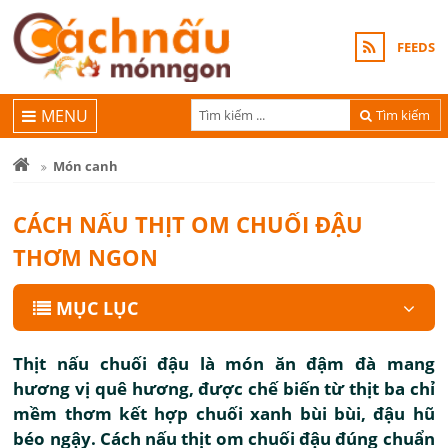
FEEDS
MENU
Tìm kiếm
Món canh
CÁCH NẤU THỊT OM CHUỐI ĐẬU
THƠM NGON
MỤC LỤC
Thịt nấu chuối đậu là món ăn đậm đà mang
hương vị quê hương, được chế biến từ thịt ba chỉ
mềm thơm kết hợp chuối xanh bùi bùi, đậu hũ
béo ngậy. Cách nấu thịt om chuối đậu đúng chuẩn