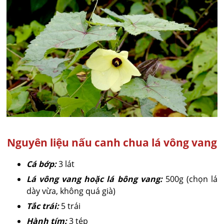
Nguyên liệu nấu canh chua lá vông vang
Cá bớp:
3 lát
Lá vông vang hoặc lá bông vang:
500g (chọn lá
dày vừa, không quá già)
Tắc trái:
5 trái
Hành tím:
3 tép