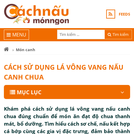
FEEDS
MENU
Tìm kiếm
Món canh
CÁCH SỬ DỤNG LÁ VÔNG VANG NẤU
CANH CHUA
MỤC LỤC
Khám phá cách sử dụng lá vông vang nấu canh
chua đúng chuẩn để món ăn đạt độ chua thanh
mát, bổ dưỡng. Tìm hiểu cách sơ chế, nấu kết hợp
cá bớp cùng các gia vị đặc trưng, đảm bảo thành