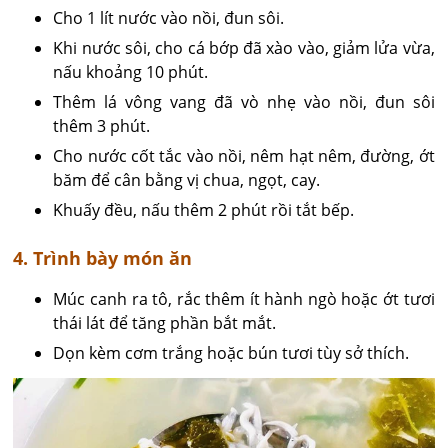
Cho 1 lít nước vào nồi, đun sôi.
Khi nước sôi, cho cá bớp đã xào vào, giảm lửa vừa,
nấu khoảng 10 phút.
Thêm lá vông vang đã vò nhẹ vào nồi, đun sôi
thêm 3 phút.
Cho nước cốt tắc vào nồi, nêm hạt nêm, đường, ớt
băm để cân bằng vị chua, ngọt, cay.
Khuấy đều, nấu thêm 2 phút rồi tắt bếp.
4. Trình bày món ăn
Múc canh ra tô, rắc thêm ít hành ngò hoặc ớt tươi
thái lát để tăng phần bắt mắt.
Dọn kèm cơm trắng hoặc bún tươi tùy sở thích.