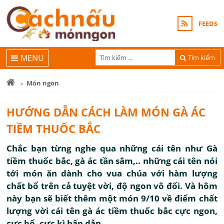
FEEDS
MENU
Tìm kiếm
Món ngon
HƯỚNG DẪN CÁCH LÀM MÓN GÀ ÁC
TIỀM THUỐC BẮC
Chắc bạn từng nghe qua những cái tên như Gà
tiềm thuốc bắc, gà ác tần sâm,.. những cái tên nói
tới món ăn dành cho vua chúa với hàm lượng
chất bổ trên cả tuyệt vời, độ ngon vô đối. Và hôm
này bạn sẽ biết thêm một món 9/10 về điểm chất
lượng vời cái tên gà ác tiềm thuốc bắc cực ngon,
cực bổ, cực kì hấp dẫn.