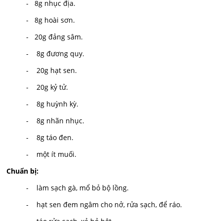
- 8g nhục địa.
- 8g hoài sơn.
- 20g đảng sâm.
- 8g đương quy.
- 20g hạt sen.
- 20g kỷ tử.
- 8g huỳnh kỳ.
- 8g nhãn nhục.
- 8g táo đen.
- một ít muối.
Chuẩn bị:
- làm sạch gà, mổ bỏ bộ lồng.
- hạt sen đem ngâm cho nở, rửa sạch, để ráo.