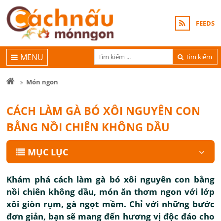
FEEDS
MENU
Tìm kiếm
Món ngon
CÁCH LÀM GÀ BÓ XÔI NGUYÊN CON
BẰNG NỒI CHIÊN KHÔNG DẦU
MỤC LỤC
Khám phá cách làm gà bó xôi nguyên con bằng
nồi chiên không dầu, món ăn thơm ngon với lớp
xôi giòn rụm, gà ngọt mềm. Chỉ với những bước
đơn giản, bạn sẽ mang đến hương vị độc đáo cho