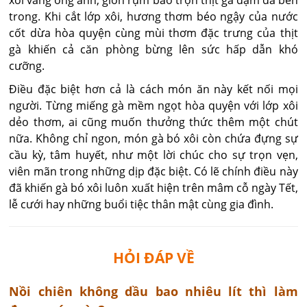
xôi vàng óng ánh, giòn rụm bao trọn thịt gà đậm đà bên
trong. Khi cắt lớp xôi, hương thơm béo ngậy của nước
cốt dừa hòa quyện cùng mùi thơm đặc trưng của thịt
gà khiến cả căn phòng bừng lên sức hấp dẫn khó
cưỡng.
Điều đặc biệt hơn cả là cách món ăn này kết nối mọi
người. Từng miếng gà mềm ngọt hòa quyện với lớp xôi
dẻo thơm, ai cũng muốn thưởng thức thêm một chút
nữa. Không chỉ ngon, món gà bó xôi còn chứa đựng sự
cầu kỳ, tâm huyết, như một lời chúc cho sự trọn vẹn,
viên mãn trong những dịp đặc biệt. Có lẽ chính điều này
đã khiến gà bó xôi luôn xuất hiện trên mâm cỗ ngày Tết,
lễ cưới hay những buổi tiệc thân mật cùng gia đình.
HỎI ĐÁP VỀ
​Nồi chiên không dầu bao nhiêu lít thì làm