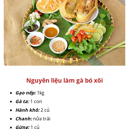
Nguyên liệu làm gà bó xôi
Gạo nếp:
1kg
Gà ta:
1 con
Hành khô:
2 củ
Chanh:
nửa trái
Gừng:
1 củ