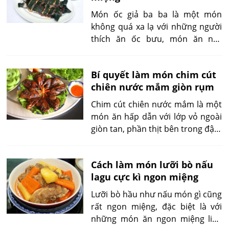
Món ốc giả ba ba là một món
không quá xa lạ với những người
thích ăn ốc bưu, món ăn này
mang lại một cảm nhận mới lạ
cho món ốc bưu. Món ốc giả ba
Bí quyết làm món chim cút
ba này tuy nấu hơi lâu và vất vả
chiên nước mắm giòn rụm
những nó giúp bạn ăn ngon
miệng hơn vào một ngày cuối
Chim cút chiên nước mắm là một
tuần cùng người thân khi ăn cùng
món ăn hấp dẫn với lớp vỏ ngoài
với cơm hoặc bún.
giòn tan, phần thịt bên trong đậm
đà, mềm ngọt. Đây là món ăn dễ
chế biến, phù hợp cho những bữa
Cách làm món lưỡi bò nấu
cơm gia đình hoặc các buổi tụ
lagu cực kì ngon miệng
họp bạn bè.
Lưỡi bò hầu như nấu món gì cũng
rất ngon miệng, đặc biệt là với
những món ăn ngon miệng liên