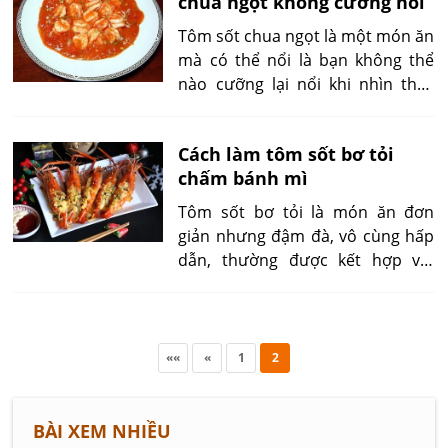
chua ngọt không cưỡng nổi
bệnh ăn trong những lúc bị đau
ốm.
Tôm sốt chua ngọt là một món ăn
mà có thể nổi là bạn không thể
nào cưỡng lại nổi khi nhìn thấy
nó. Đây là một món ăn phải nói là
cực kì ngon và hấp dẫn cho bất
Cách làm tôm sốt bơ tỏi
cứ độ tuổi nào hay ở bất cứ vùng
chấm bánh mì
miền nào. Chúc bạn thành công
và ghi điểm với người thân của
Tôm sốt bơ tỏi là món ăn đơn
mình với món Tôm sốt chua ngọt
giản nhưng đậm đà, vô cùng hấp
cực kì ngon này.
dẫn, thường được kết hợp với
bánh mì giòn rụm để tạo nên
hương vị hài hòa. Bài viết này sẽ
hướng dẫn bạn cách làm tôm sốt
bơ tỏi chấm bánh mì đúng chuẩn,
««
«
1
2
với các bước chi tiết từ khâu
chuẩn bị nguyên liệu cho đến khi
hoàn thành món ăn.
BÀI XEM NHIỀU