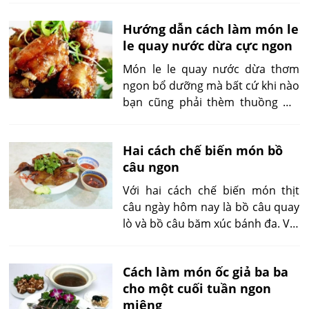
thời gian lên men lâu, cách làm
Hướng dẫn cách làm món le
kim chi dưa leo ăn liền rất nhanh
le quay nước dừa cực ngon
chóng, chỉ trong vòng 30 phút là
bạn đã có thể thưởng thức.
Món le le quay nước dừa thơm
Hương vị cay nhẹ, mặn ngọt hài
ngon bổ dưỡng mà bất cứ khi nào
hòa, độ giòn sần sật của dưa leo
bạn cũng phải thèm thuồng mà
chắc chắn sẽ làm bữa ăn thêm
muốn ăn. Điểm đặc biệt của món
hấp dẫn.
này là vô cùng ngon nhưng
Hai cách chế biến món bồ
nguyên liệu thì khá là khó kiếm.
câu ngon
Hy vọng đây là cách chế biến
ngon nhất để bạn xử lý con le le
Với hai cách chế biến món thịt
mà bạn đang có.
câu ngày hôm nay là bồ câu quay
lò và bồ câu băm xúc bánh đa. Với
thứ nguyên liệu đã ngon như thịt
bồ câu rồi mà bạn còn được dậy
Cách làm món ốc giả ba ba
miễn phí công thức chế biến nữa
cho một cuối tuần ngon
chứ.
miệng