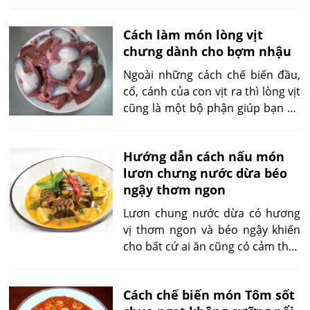
quan tới tới chấm mì. Và đương
nhiên hôm nay mình sẽ giới thiệu
Cách làm món lòng vịt
cho bạn cách nấu món lưỡi bò
chưng dành cho bợm nhậu
nấu lagu cực kì ngon miệng và
hấp dẫn, cho một bữa ăn nhẹ
Ngoài những cách chế biến đầu,
không thể nào ngon hơn ^^.
cổ, cánh của con vịt ra thì lòng vịt
cũng là một bộ phận giúp bạn ăn
cực kì ngon miệng. Lòng vịt chưng
là một món ngon với cách chế
Hướng dẫn cách nấu món
biết khá độc đáo giúp bạn ăn
lươn chưng nước dừa béo
ngon miệng hơn và ngon hơn so
ngậy thơm ngon
với với cách ăn thông thường là
luộc chấm nước mắm.
Lươn chung nước dừa có hương
vị thơm ngon và béo ngậy khiến
cho bất cứ ai ăn cũng có cảm thấy
ngon và ấn tượng. Món ăn này có
tính bổi bổ và cung cấp chất đạm
Cách chế biến món Tôm sốt
cao nên được nấu cho người