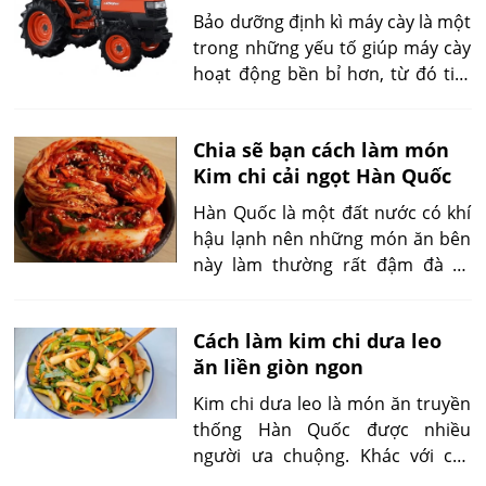
nông nghiệp cũng như với từng
Bảo dưỡng định kì máy cày là một
quỹ vốn của các chủ đầu tư.
trong những yếu tố giúp máy cày
hoạt động bền bỉ hơn, từ đó tiết
kiệm chi phí cho bà con nông
dân.
Chia sẽ bạn cách làm món
Kim chi cải ngọt Hàn Quốc
Hàn Quốc là một đất nước có khí
hậu lạnh nên những món ăn bên
này làm thường rất đậm đà và
cay. Một trong những món nổi
tiếng và nhìn rất hấp dẫn ở bên
Cách làm kim chi dưa leo
này là món kim chi. Và hôm nay
ăn liền giòn ngon
bạn sẽ được công thức cách làm
món kim chỉ cải ngọt cực ngon
Kim chi dưa leo là món ăn truyền
theo phong cách Hàn Quốc.
thống Hàn Quốc được nhiều
người ưa chuộng. Khác với các
loại kim chi thông thường cần