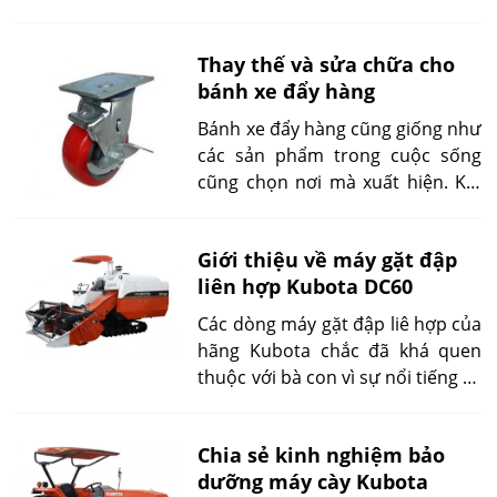
nhân viên bảo là tránh xa chỗ ở
từ 2 -3 tiếng, chúng tôi cũng làm
Thay thế và sửa chữa cho
theo. Tôi đã hỏi vậy gia súc có cần
bánh xe đẩy hàng
di chuyển luôn không, họ bảo
không kết quả là bò và trâu của
Bánh xe đẩy hàng cũng giống như
tôi mấy ngày liền không ăn. Tôi có
các sản phẩm trong cuộc sống
hỏi thì không ai giải thích, nên gửi
cũng chọn nơi mà xuất hiện. Khi
đơn lên tận trung ương để hỏi.
bạn dùng xe để trưng bày các sản
phẩm có giá trị, sang trọng thi
Giới thiệu về máy gặt đập
bánh xe đẩy cũng phải rực rỡ
liên hợp Kubota DC60
theo nhưng nếu dùng cho mục
đích chở hàng thì cách thiết kế
Các dòng máy gặt đập liê hợp của
cũng đơn giản. Tuy nhiên, bảo
hãng Kubota chắc đã khá quen
dưỡng chúng như thế nào?
thuộc với bà con vì sự nổi tiếng và
uy tín của nó. Kubota cho ra khá
nhiều dòng máy với những chức
Chia sẻ kinh nghiệm bảo
năng nổi bật và giá thành khác
dưỡng máy cày Kubota
nhau để phù hợp với từng vùng