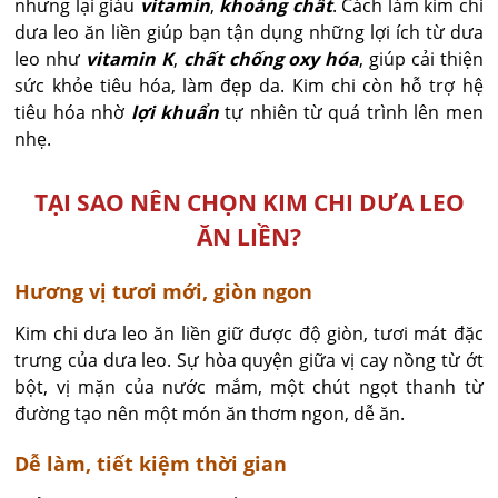
nhưng lại giàu
vitamin
,
khoáng chất
. Cách làm kim chi
dưa leo ăn liền giúp bạn tận dụng những lợi ích từ dưa
leo như
vitamin K
,
chất chống oxy hóa
, giúp cải thiện
sức khỏe tiêu hóa, làm đẹp da. Kim chi còn hỗ trợ hệ
tiêu hóa nhờ
lợi khuẩn
tự nhiên từ quá trình lên men
nhẹ.
TẠI SAO NÊN CHỌN KIM CHI DƯA LEO
ĂN LIỀN?
Hương vị tươi mới, giòn ngon
Kim chi dưa leo ăn liền giữ được độ giòn, tươi mát đặc
trưng của dưa leo. Sự hòa quyện giữa vị cay nồng từ ớt
bột, vị mặn của nước mắm, một chút ngọt thanh từ
đường tạo nên một món ăn thơm ngon, dễ ăn.
Dễ làm, tiết kiệm thời gian