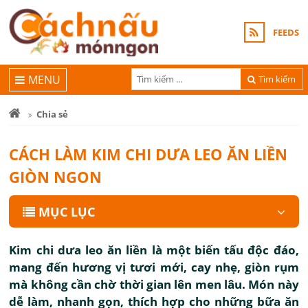
FEEDS
MENU
Tìm kiếm
Chia sẻ
CÁCH LÀM KIM CHI DƯA LEO ĂN LIỀN
GIÒN NGON
MỤC LỤC
Kim chi dưa leo ăn liền là một biến tấu độc đáo,
mang đến hương vị tươi mới, cay nhẹ, giòn rụm
mà không cần chờ thời gian lên men lâu. Món này
dễ làm, nhanh gọn, thích hợp cho những bữa ăn