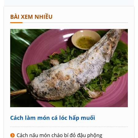
BÀI XEM NHIỀU
Cách làm món cá lóc hấp muối
Cách nấu món cháo bí đỏ đậu phộng