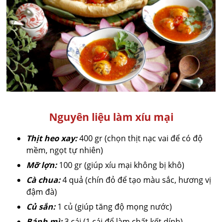
Nguyên liệu làm xíu mại
Thịt heo xay:
400 gr (chọn thịt nạc vai để có độ
mềm, ngọt tự nhiên)
Mỡ lợn:
100 gr (giúp xíu mại không bị khô)
Cà chua:
4 quả (chín đỏ để tạo màu sắc, hương vị
đậm đà)
Củ sắn:
1 củ (giúp tăng độ mọng nước)
Bánh mì:
3 cái (1 cái để làm chất kết dính)