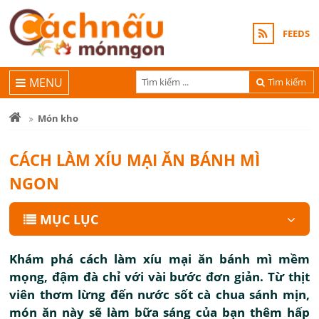
FEEDS
MENU
Tìm kiếm
Món kho
CÁCH LÀM XÍU MẠI ĂN BÁNH MÌ
NGON
MỤC LỤC
Khám phá cách làm xíu mại ăn bánh mì mềm
mọng, đậm đà chỉ với vài bước đơn giản. Từ thịt
viên thơm lừng đến nước sốt cà chua sánh mịn,
món ăn này sẽ làm bữa sáng của bạn thêm hấp