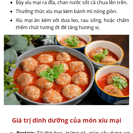
Bày xíu mại ra đĩa, chan nước sốt cà chua lên trên.
Thưởng thức xíu mại kèm bánh mì nóng giòn.
Xíu mại ăn kèm với dưa leo, rau sống, hoặc chấm
thêm chút tương ớt để tăng hương vị.
Giá trị dinh dưỡng của món xíu mại
Protein:
Từ thịt heo, trứng gà, giúp xây dựng cơ