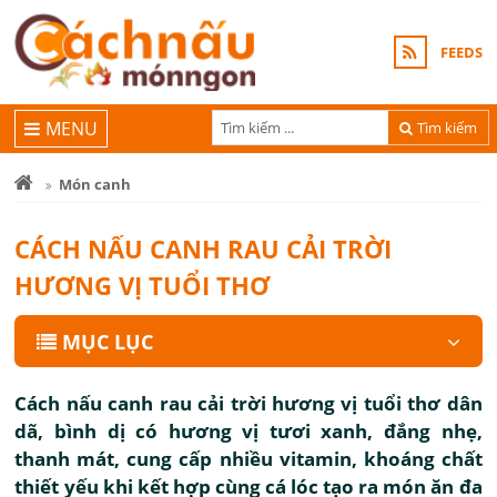
FEEDS
MENU
Tìm kiếm
Món canh
CÁCH NẤU CANH RAU CẢI TRỜI
HƯƠNG VỊ TUỔI THƠ
MỤC LỤC
Cách nấu canh rau cải trời hương vị tuổi thơ dân
dã, bình dị có hương vị tươi xanh, đắng nhẹ,
thanh mát, cung cấp nhiều vitamin, khoáng chất
thiết yếu khi kết hợp cùng cá lóc tạo ra món ăn đa