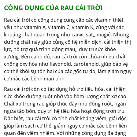
CÔNG DỤNG CỦA RAU CẢI TRỜI
Rau cải trời có công dụng cung cấp các vitamin thiết
yếu như vitamin A, vitamin C, vitamin K, cùng với các
khoáng chất quan trọng như canxi, sắt,, magiê. Những
dưỡng chất này giúp củng cố hệ miễn dịch, cải thiện thị
lực, hỗ trợ quá trình đông máu,, duy trì sức khỏe
xương. Bên cạnh đó, rau cải trời còn chứa nhiều chất
chống oxy hóa như flavonoid, carotenoid, giúp bảo vệ
cơ thể khỏi sự tổn hại của các gốc tự do, làm giảm nguy
cơ mắc các bệnh mãn tính.
Rau cải trời còn có tác dụng hỗ trợ tiêu hóa, cải thiện
sức khỏe đường ruột nhờ vào hàm lượng chất xơ cao.
Chất xơ trong rau giúp thúc đẩy nhu động ruột, ngăn
ngừa táo bón, duy trì hệ tiêu hóa hoạt động trơn tru.
Đặc biệt, rau cải trời có tính chất kháng viêm, giải độc,
giúp làm sạch cơ thể, giảm nguy cơ mắc các bệnh liên
quan đến viêm nhiễm. Với những công dụng đa dạng