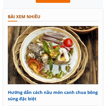
BÀI XEM NHIỀU
Hướng dẫn cách nầu món canh chua bông
súng đặc biệt