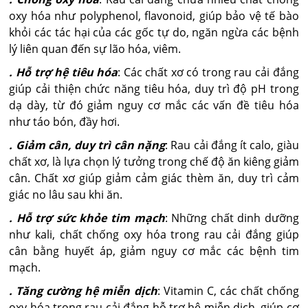
oxy hóa như polyphenol, flavonoid, giúp bảo vệ tế bào
khỏi các tác hại của các gốc tự do, ngăn ngừa các bệnh
lý liên quan đến sự lão hóa, viêm.
. Hỗ trợ hệ tiêu hóa
: Các chất xơ có trong rau cải đắng
giúp cải thiện chức năng tiêu hóa, duy trì độ pH trong
dạ dày, từ đó giảm nguy cơ mắc các vấn đề tiêu hóa
như táo bón, đầy hơi.
. Giảm cân, duy trì cân nặng
: Rau cải đắng ít calo, giàu
chất xơ, là lựa chọn lý tưởng trong chế độ ăn kiêng giảm
cân. Chất xơ giúp giảm cảm giác thèm ăn, duy trì cảm
giác no lâu sau khi ăn.
. Hỗ trợ sức khỏe tim mạch
: Những chất dinh dưỡng
như kali, chất chống oxy hóa trong rau cải đắng giúp
cân bằng huyết áp, giảm nguy cơ mắc các bệnh tim
mạch.
. Tăng cường hệ miễn dịch
: Vitamin C, các chất chống
oxy hóa trong rau cải đắng hỗ trợ hệ miễn dịch, giúp cơ