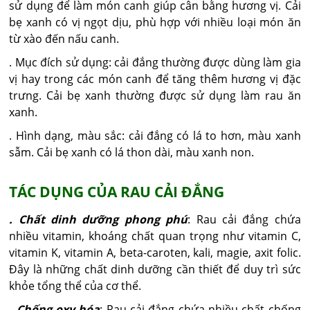
sử dụng để làm món canh giúp cân bằng hương vị. Cải
bẹ xanh có vị ngọt dịu, phù hợp với nhiều loại món ăn
từ xào đến nấu canh.
. Mục đích sử dụng: cải đắng thường được dùng làm gia
vị hay trong các món canh để tăng thêm hương vị đặc
trưng. Cải bẹ xanh thường được sử dụng làm rau ăn
xanh.
. Hình dạng, màu sắc: cải đắng có lá to hơn, màu xanh
sẫm. Cải bẹ xanh có lá thon dài, màu xanh non.
TÁC DỤNG CỦA RAU CẢI ĐẮNG
. Chất dinh dưỡng phong phú
: Rau cải đắng chứa
nhiều vitamin, khoáng chất quan trọng như vitamin C,
vitamin K, vitamin A, beta-caroten, kali, magie, axit folic.
Đây là những chất dinh dưỡng cần thiết để duy trì sức
khỏe tổng thể của cơ thể.
. Chống oxy hóa
: Rau cải đắng chứa nhiều chất chống