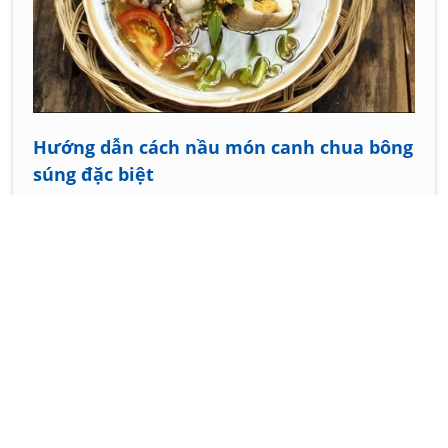
Hướng dẫn cách nầu món canh chua bông
súng đặc biệt
Cách nấu canh lá đắng với cá
Bí quyết làm món canh rau ngót nấu xương heo
Cách nấu canh ngó khoai nấu mẻ
Cách nấu món canh phổi heo
Cách nấu canh chua lá giấm ngon độc nhất