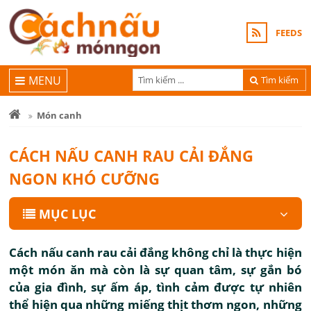
FEEDS
MENU
Tìm kiếm
Món canh
CÁCH NẤU CANH RAU CẢI ĐẮNG
NGON KHÓ CƯỠNG
MỤC LỤC
Cách nấu canh rau cải đắng không chỉ là thực hiện
một món ăn mà còn là sự quan tâm, sự gắn bó
của gia đình, sự ấm áp, tình cảm được tự nhiên
thể hiện qua những miếng thịt thơm ngon, những