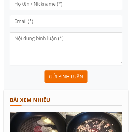
GỬI BÌNH LUẬN
BÀI XEM NHIỀU