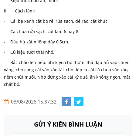
- Kiệu tươi, dầu ăn, muôi.
II. Cách làm:
- Cải bẹ xanh cắt bỏ rễ, rửa sạch, để ráo, cắt khúc.
- Cà chua rửa sạch, cắt làm 6 hay 8.
- Đậu hủ xắt miếng dày 0,5cm.
- Củ kiệu tươi thái nhỏ.
- Bắc chảo lên bếp, phi kiệu cho thơm, thả đậu hủ vào chiên
vàng, cho cọng cải vào xào tái, cho tiếp lá cải cà chua vào xào,
nêm chút muối. Nhớ đừng xào cải kỹ quá, ăn không ngon, mất
chất bổ.
03/08/2026 15:37:32
GỬI Ý KIẾN BÌNH LUẬN