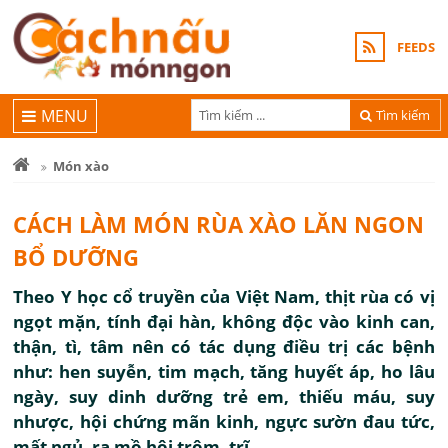
FEEDS
MENU
Tìm kiếm
Món xào
CÁCH LÀM MÓN RÙA XÀO LĂN NGON
BỔ DƯỠNG
Theo Y học cổ truyền của Việt Nam, thịt rùa có vị
ngọt mặn, tính đại hàn, không độc vào kinh can,
thận, tì, tâm nên có tác dụng điều trị các bệnh
như: hen suyễn, tim mạch, tăng huyết áp, ho lâu
ngày, suy dinh dưỡng trẻ em, thiếu máu, suy
nhược, hội chứng mãn kinh, ngực sườn đau tức,
mất ngủ, ra mồ hôi trộm, trĩ…