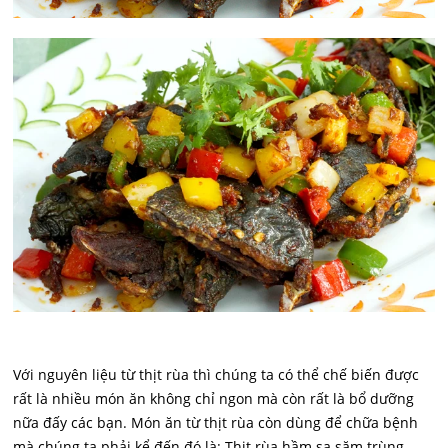
Với nguyên liệu từ thịt rùa thì chúng ta có thể chế biến được
rất là nhiều món ăn không chỉ ngon mà còn rất là bổ dưỡng
nữa đấy các bạn. Món ăn từ thịt rùa còn dùng để chữa bệnh
mà chúng ta phải kể đến đó là: Thịt rùa hầm sa săm trùng