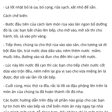
- Lá lốt nhặt bỏ lá úa, bỏ cọng, rửa sạch, xắt nhỏ để sẵn.
Cách chế biến:
- Bước đầu tiên của cách làm món rùa xào lăn ngon bổ dưỡng
đó là, các bạn bắt chảo lên bếp, cho mỡ vào, mỡ sôi thì cho
hành, tỏi, sả vào phi vàng.
- Tiếp theo, chúng ta cho thịt rùa vào xào săn, cho tương và ớt
bột đảo lộn, trút nước dừa dão vào, nêm thêm nước mắm,
muối, tiêu, đường vào và đun cho đến khi cạn hết nước.
- Lúc này khi nước đã cạn thì các bạn cho tiếp chén nước cốt
dừa vào trộn đều, nêm nếm lại gia vị sao cho vừa miệng ăn là
được, đợi sôi vài lần rồi tắt bếp.
- Cuối cùng, múc thịt ra đĩa, rắc lá lốt và đậu phộng lên trên là
món ăn của chúng ta đã hoàn thành rồi đó nha.
Các bước hướng dẫn trên đây sẽ phần nào giúp cho các bạn
tự tin hơn khi vào bếp và chế biến món ăn này ngay tại nhà