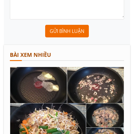
GỬI BÌNH LUẬN
BÀI XEM NHIỀU