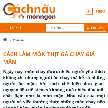
FEEDS
MENU
Tìm kiếm
Chia sẻ
CÁCH LÀM MÓN THỊT GÀ CHAY GIẢ
MẶN
Ngày nay, món chay được nhiều người yêu thích
không chỉ những người ăn chay mà kể cả những
người ăn mặn. Với cách chế biến đơn giản,
nguyên liệu dễ kiếm và không quá nhiều dầu mỡ,
chất đạm như là món mặn. Nhu cầu của mọi
người về việc thưởng thức những món chay nên
các nhà hàng, quán ăn cũng từ đó mà ra đời.