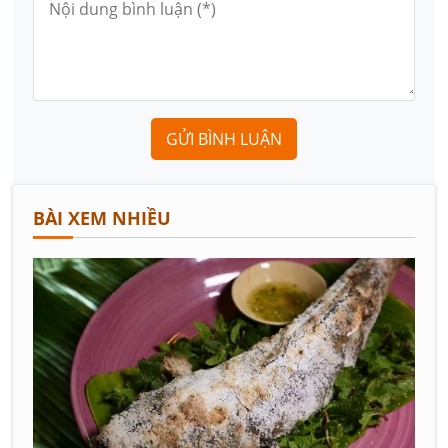
GỬI BÌNH LUẬN
BÀI XEM NHIỀU