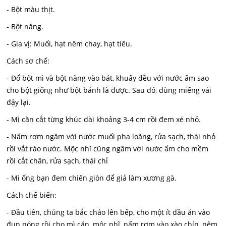
- Bột màu thịt.
- Bột năng.
- Gia vị: Muối, hạt nêm chay, hạt tiêu.
Cách sơ chế:
- Đổ bột mì và bột năng vào bát, khuấy đều với nước ấm sao
cho bột giống như bột bánh là được. Sau đó, dùng miếng vải
đậy lại.
- Mì căn cắt từng khúc dài khoảng 3-4 cm rồi đem xé nhỏ.
- Nấm rơm ngâm với nước muối pha loãng, rửa sạch, thái nhỏ
rồi vắt ráo nước. Mộc nhĩ cũng ngâm với nước ấm cho mềm
rồi cắt chân, rửa sạch, thái chỉ
- Mì ống bạn đem chiên giòn để giả làm xương gà.
Cách chế biến:
- Đầu tiên, chúng ta bắc chảo lên bếp, cho một ít dầu ăn vào
đun nóng rồi cho mì căn, mộc nhĩ, nấm rơm vào xào chín, nêm