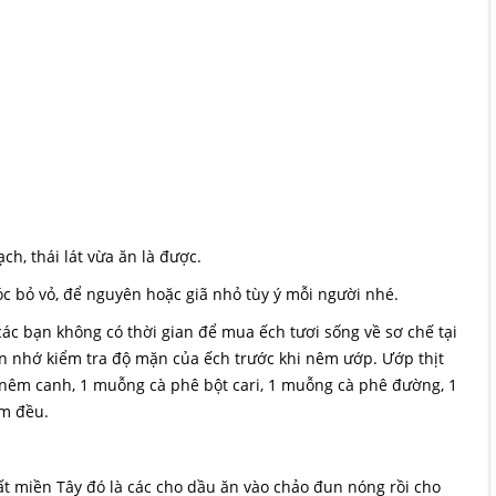
h, thái lát vừa ăn là được.
óc bỏ vỏ, để nguyên hoặc giã nhỏ tùy ý mỗi người nhé.
các bạn không có thời gian để mua ếch tươi sống về sơ chế tại
bạn nhớ kiểm tra độ mặn của ếch trước khi nêm ướp. Ướp thịt
nêm canh, 1 muỗng cà phê bột cari, 1 muỗng cà phê đường, 1
ấm đều.
t miền Tây đó là các cho dầu ăn vào chảo đun nóng rồi cho