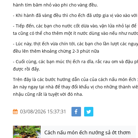
hành tím băm nhỏ vào phi cho vàng đều.
- Khi hành đã vàng đều thì cho ếch đã ướp gia vị vào xào với 
- Tiếp đến, các bạn cho nước cốt dừa vào, vặn lửa nhỏ lại để
ta cũng có thể cho thêm một ít nước dùng vào nếu như nước s
- Lúc này, thịt ếch vừa chín tới, các bạn cho lần lượt các ng
đều lên thêm khoảng chừng 2-3 phút nữa
- Cuối cùng, các bạn múc thị ếch ra dĩa, rắc rau om và đậu 
được rồi đấy.
Trên đây là các bước hướng dẫn của của cách nấu món ếch x
ăn này ngay tại nhà để thay đổi khẩu vị cho những thành v
nhậu cũng rất là tuyệt vời đó nha.
03/08/2026 15:37:31
Cách nấu món ếch nướng sả ớt thơm