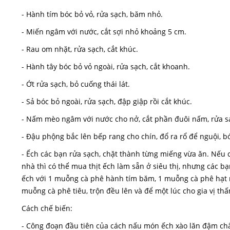
- Hành tím bóc bỏ vỏ, rửa sạch, băm nhỏ.
- Miến ngâm với nước, cắt sợi nhỏ khoảng 5 cm.
- Rau om nhặt, rửa sạch, cắt khúc.
- Hành tây bóc bỏ vỏ ngoài, rửa sạch, cắt khoanh.
- Ớt rửa sạch, bỏ cuống thái lát.
- Sả bóc bỏ ngoài, rửa sạch, đập giập rồi cắt khúc.
- Nấm mèo ngâm với nước cho nở, cắt phần đuôi nấm, rửa sạc
- Đậu phộng bắc lên bếp rang cho chín, đổ ra rổ để nguội, b
- Ếch các bạn rửa sạch, chặt thành từng miếng vừa ăn. Nếu 
nhà thì có thể mua thịt ếch làm sẵn ở siêu thị, nhưng các 
ếch với 1 muỗng cà phê hành tím băm, 1 muỗng cà phê hạt 
muỗng cà phê tiêu, trộn đều lên và để một lúc cho gia vị th
Cách chế biến:
- Công đoạn đầu tiên của cách nấu món ếch xào lăn đậm chấ