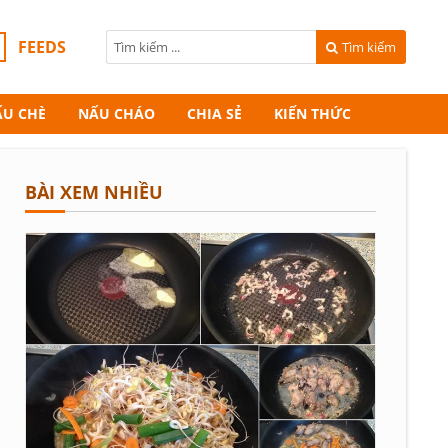
FEEDS
Tìm kiếm
ẤU CHÈ
NẤU CHÁO
CHIA SẺ
KIẾN THỨC
BÀI XEM NHIỀU