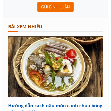
GỬI BÌNH LUẬN
BÀI XEM NHIỀU
Hướng dẫn cách nầu món canh chua bông