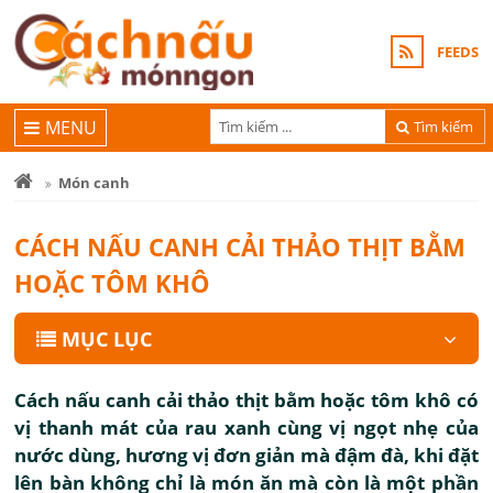
FEEDS
MENU
Tìm kiếm
Món canh
CÁCH NẤU CANH CẢI THẢO THỊT BẰM
HOẶC TÔM KHÔ
MỤC LỤC
Cách nấu canh cải thảo thịt bằm hoặc tôm khô có
vị thanh mát của rau xanh cùng vị ngọt nhẹ của
nước dùng, hương vị đơn giản mà đậm đà, khi đặt
lên bàn không chỉ là món ăn mà còn là một phần