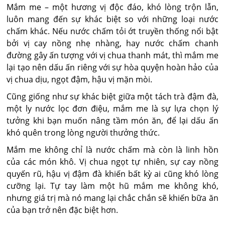
Mắm me – một hương vị độc đáo, khó lòng trộn lẫn,
luôn mang đến sự khác biệt so với những loại nước
chấm khác. Nếu nước chấm tỏi ớt truyền thống nổi bật
bởi vị cay nồng nhẹ nhàng, hay nước chấm chanh
đường gây ấn tượng với vị chua thanh mát, thì mắm me
lại tạo nên dấu ấn riêng với sự hòa quyện hoàn hảo của
vị chua dịu, ngọt đậm, hậu vị mặn mòi.
Cũng giống như sự khác biệt giữa một tách trà đậm đà,
một ly nước lọc đơn điệu, mắm me là sự lựa chọn lý
tưởng khi bạn muốn nâng tầm món ăn, để lại dấu ấn
khó quên trong lòng người thưởng thức.
Mắm me không chỉ là nước chấm mà còn là linh hồn
của các món khô. Vị chua ngọt tự nhiên, sự cay nồng
quyến rũ, hậu vị đậm đà khiến bất kỳ ai cũng khó lòng
cưỡng lại. Tự tay làm một hũ mắm me không khó,
nhưng giá trị mà nó mang lại chắc chắn sẽ khiến bữa ăn
của bạn trở nên đặc biệt hơn.