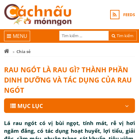
FEEDS
MENU
Tìm kiếm
Chia sẻ
RAU NGÓT LÀ RAU GÌ? THÀNH PHẦN
DINH DƯỠNG VÀ TÁC DỤNG CỦA RAU
NGÓT
MỤC LỤC
Lá rau ngót có vị bùi ngọt, tính mát, rễ vị hơi
ngăm đắng, có tác dụng hoạt huyết, lợi tiểu, giải
độc, cầm máu, nhuận tràng, sát khuẩn, tiêu viêm,