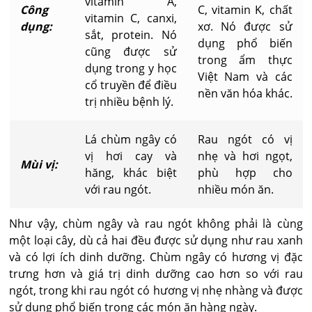
vitamin A,
Công
C, vitamin K, chất
vitamin C, canxi,
dụng:
xơ. Nó được sử
sắt, protein. Nó
dụng phổ biến
cũng được sử
trong ẩm thực
dụng trong y học
Việt Nam và các
cổ truyền để điều
nền văn hóa khác.
trị nhiều bệnh lý.
Lá chùm ngây có
Rau ngót có vị
vị hơi cay và
nhẹ và hơi ngọt,
Mùi vị:
hăng, khác biệt
phù hợp cho
với rau ngót.
nhiều món ăn.
Như vậy, chùm ngây và rau ngót không phải là cùng
một loại cây, dù cả hai đều được sử dụng như rau xanh
và có lợi ích dinh dưỡng. Chùm ngây có hương vị đặc
trưng hơn và giá trị dinh dưỡng cao hơn so với rau
ngót, trong khi rau ngót có hương vị nhẹ nhàng và được
sử dụng phổ biến trong các món ăn hàng ngày.