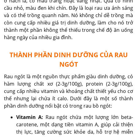
ở nách lá, có màu trắng hoặc vàng nhạt. Quả có hình
cầu nhỏ, màu đen khi chín. Đây là loại rau ưa ánh sáng
và có thể trồng quanh năm. Nó không chỉ dễ trồng mà
còn cung cấp nhiều giá trị dinh dưỡng, làm cho nó trở
thành một phần không thể thiếu trong chế độ ăn uống
hàng ngày của nhiều gia đình.
THÀNH PHẦN DINH DƯỠNG CỦA RAU
NGÓT
Rau ngót là một nguồn thực phẩm giàu dinh dưỡng, có
hàm lượng chất xơ (2-3g/100g), protein (2-3g/100g),
cung cấp nhiều vitamin và khoáng chất thiết yếu cho cơ
thể nhưng lại chứa ít calo. Dưới đây là một số thành
phần dinh dưỡng nổi bật có trong rau bồ ngót:
Vitamin A:
Rau ngót chứa một lượng lớn beta-
carotene, một dạng tiền vitamin A, giúp cải thiện
thị lực, tăng cường sức khỏe da, hỗ trợ hệ miễn