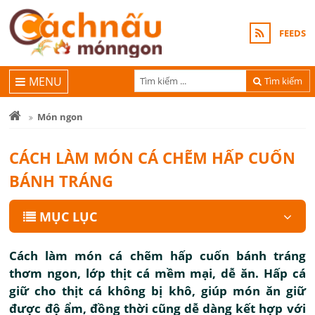
FEEDS
MENU
Tìm kiếm
Món ngon
CÁCH LÀM MÓN CÁ CHẼM HẤP CUỐN
BÁNH TRÁNG
MỤC LỤC
Cách làm món cá chẽm hấp cuốn bánh tráng
thơm ngon, lớp thịt cá mềm mại, dễ ăn. Hấp cá
giữ cho thịt cá không bị khô, giúp món ăn giữ
được độ ẩm, đồng thời cũng dễ dàng kết hợp với