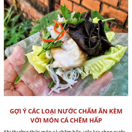
GỢI Ý CÁC LOẠI NƯỚC CHẤM ĂN KÈM
VỚI MÓN CÁ CHẼM HẤP