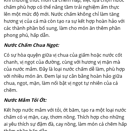
Khi thưởng thức món cá chẽm hấp, việc lựa chọn nước
chấm phù hợp có thể nâng tầm trải nghiệm ẩm thực
lên một mức độ mới. Nước chấm không chỉ làm tăng
hương vị của cá mà còn tạo ra sự kết hợp hoàn hảo với
các thành phần bổ sung, làm cho món ăn thêm phần
phong phú, hấp dẫn.
Nước Chấm Chua Ngọt:
Có sự hòa quyện giữa vị chua của giấm hoặc nước cốt
chanh, vị ngọt của đường, cùng với hương vị mặn mà
của nước mắm. Đây là loại nước chấm dễ làm, phù hợp
với nhiều món ăn. Đem lại sự cân bằng hoàn hảo giữa
chua, ngọt, mặn, làm nổi bật vị ngọt tự nhiên của cá
chẽm.
Nước Mắm Tỏi Ớt:
Kết hợp nước mắm với tỏi, ớt băm, tạo ra một loại nước
chấm có vị mặn, cay, thơm nồng. Thích hợp cho những
ai yêu thích sự đậm đà, cay nồng, làm món cá chẽm hấp