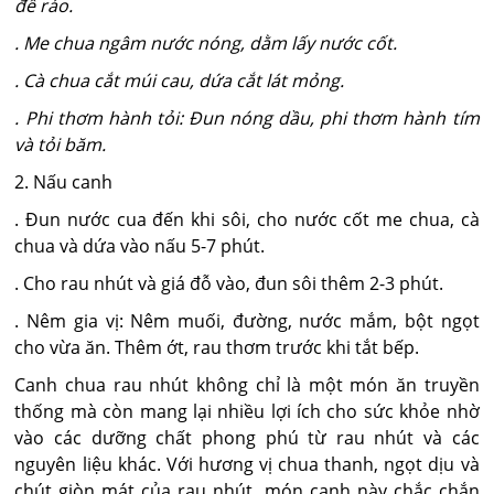
để ráo.
. Me chua ngâm nước nóng, dằm lấy nước cốt.
. Cà chua cắt múi cau, dứa cắt lát mỏng.
. Phi thơm hành tỏi: Đun nóng dầu, phi thơm hành tím
và tỏi băm.
2. Nấu canh
. Đun nước cua đến khi sôi, cho nước cốt me chua, cà
chua và dứa vào nấu 5-7 phút.
. Cho rau nhút và giá đỗ vào, đun sôi thêm 2-3 phút.
. Nêm gia vị: Nêm muối, đường, nước mắm, bột ngọt
cho vừa ăn. Thêm ớt, rau thơm trước khi tắt bếp.
Canh chua rau nhút không chỉ là một món ăn truyền
thống mà còn mang lại nhiều lợi ích cho sức khỏe nhờ
vào các dưỡng chất phong phú từ rau nhút và các
nguyên liệu khác. Với hương vị chua thanh, ngọt dịu và
chút giòn mát của rau nhút, món canh này chắc chắn