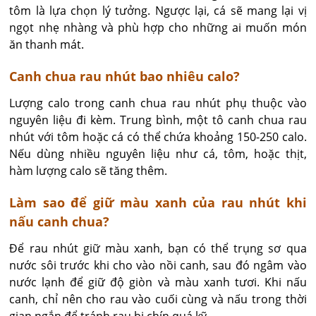
tôm là lựa chọn lý tưởng. Ngược lại, cá sẽ mang lại vị 
ngọt nhẹ nhàng và phù hợp cho những ai muốn món 
ăn thanh mát.
Canh chua rau nhút bao nhiêu calo?
Lượng calo trong canh chua rau nhút phụ thuộc vào 
nguyên liệu đi kèm. Trung bình, một tô canh chua rau 
nhút với tôm hoặc cá có thể chứa khoảng 150-250 calo. 
Nếu dùng nhiều nguyên liệu như cá, tôm, hoặc thịt, 
hàm lượng calo sẽ tăng thêm.
Làm sao để giữ màu xanh của rau nhút khi
nấu canh chua?
Để rau nhút giữ màu xanh, bạn có thể trụng sơ qua 
nước sôi trước khi cho vào nồi canh, sau đó ngâm vào 
nước lạnh để giữ độ giòn và màu xanh tươi. Khi nấu 
canh, chỉ nên cho rau vào cuối cùng và nấu trong thời 
gian ngắn để tránh rau bị chín quá kỹ.