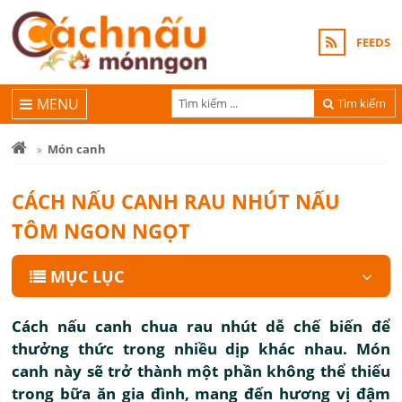
FEEDS
MENU
Tìm kiếm
Món canh
CÁCH NẤU CANH RAU NHÚT NẤU
TÔM NGON NGỌT
MỤC LỤC
Cách nấu canh chua rau nhút dễ chế biến để
thưởng thức trong nhiều dịp khác nhau. Món
canh này sẽ trở thành một phần không thể thiếu
trong bữa ăn gia đình, mang đến hương vị đậm