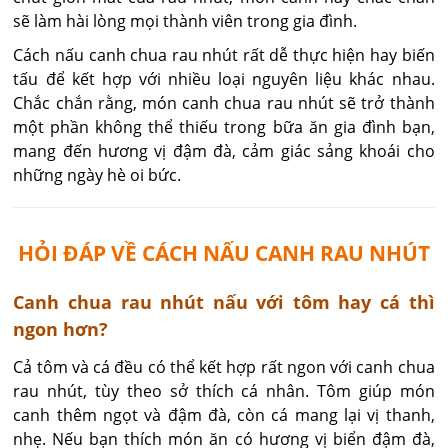
sẽ làm hài lòng mọi thành viên trong gia đình.
Cách nấu canh chua rau nhút rất dễ thực hiện hay biến
tấu để kết hợp với nhiều loại nguyên liệu khác nhau.
Chắc chắn rằng, món canh chua rau nhút sẽ trở thành
một phần không thể thiếu trong bữa ăn gia đình bạn,
mang đến hương vị đậm đà, cảm giác sảng khoái cho
những ngày hè oi bức.
HỎI ĐÁP VỀ CÁCH NẤU CANH RAU NHÚT
Canh chua rau nhút nấu với tôm hay cá thì
ngon hơn?
Cả tôm và cá đều có thể kết hợp rất ngon với canh chua 
rau nhút, tùy theo sở thích cá nhân. Tôm giúp món 
canh thêm ngọt và đậm đà, còn cá mang lại vị thanh, 
nhẹ. Nếu bạn thích món ăn có hương vị biển đậm đà, 