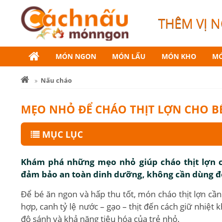
THÊM VỊ 
MÓN NGON
MÓN LẨU
MÓN KHO
MÓ
Nấu cháo
MẸO NHỎ ĐỂ CHÁO THỊT LỢN CHO 
MỤC LỤC
Khám phá những mẹo nhỏ giúp cháo thịt lợn 
đảm bảo an toàn dinh dưỡng, không cần dùng đến
Để bé ăn ngon và hấp thu tốt, món cháo thịt lợn cần
hợp, canh tỷ lệ nước – gạo – thịt đến cách giữ nhiệt
độ sánh và khả năng tiêu hóa của trẻ nhỏ.