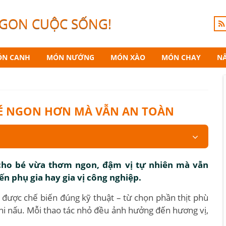
NGON CUỘC SỐNG!
N CANH
MÓN NƯỚNG
MÓN XÀO
MÓN CHAY
N
BÉ NGON HƠN MÀ VẪN AN TOÀN
cho bé vừa thơm ngon, đậm vị tự nhiên mà vẫn
 phụ gia hay gia vị công nghiệp.
 được chế biến đúng kỹ thuật – từ chọn phần thịt phù
 khi nấu. Mỗi thao tác nhỏ đều ảnh hưởng đến hương vị,