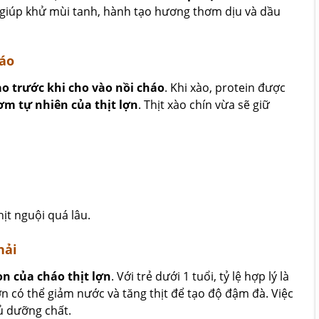
giúp khử mùi tanh, hành tạo hương thơm dịu và dầu
háo
ào trước khi cho vào nồi cháo
. Khi xào, protein được
ơm tự nhiên của thịt lợn
. Thịt xào chín vừa sẽ giữ
hịt nguội quá lâu.
hải
n của cháo thịt lợn
. Với trẻ dưới 1 tuổi, tỷ lệ hợp lý là
ơn có thể giảm nước và tăng thịt để tạo độ đậm đà. Việc
ủ dưỡng chất.