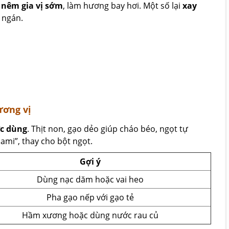
c
nêm gia vị sớm
, làm hương bay hơi. Một số lại
xay
 ngán.
ương vị
ớc dùng
. Thịt non, gạo dẻo giúp cháo béo, ngọt tự
mi”, thay cho bột ngọt.
Gợi ý
Dùng nạc dăm hoặc vai heo
Pha gạo nếp với gạo tẻ
Hầm xương hoặc dùng nước rau củ