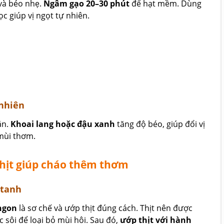
và béo nhẹ.
Ngâm gạo 20–30 phút
để hạt mềm. Dùng
c giúp vị ngọt tự nhiên.
 nhiên
ăn.
Khoai lang hoặc đậu xanh
tăng độ béo, giúp đổi vị
 mùi thơm.
thịt giúp cháo thêm thơm
 tanh
 ngon
là sơ chế và ướp thịt đúng cách. Thịt nên được
c sôi để loại bỏ mùi hôi. Sau đó,
ướp thịt với hành