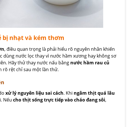
dễ bị nhạt và kém thơm
ợn
, điều quan trọng là phải hiểu rõ nguyên nhân khiến
c dùng nước lọc thay vì nước hầm xương hay không sơ
hiên. Hãy thử thay nước nấu bằng
nước hầm rau củ
n rõ rệt chỉ sau một lần thử.
ên
 do
xử lý nguyên liệu sai cách
. Khi
ngâm thịt quá lâu
ôi. Nếu
cho thịt sống trực tiếp vào cháo đang sôi
,