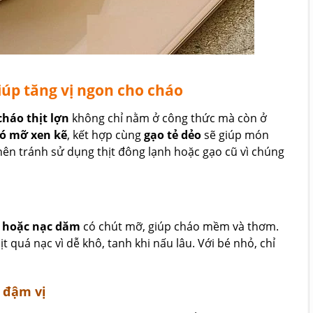
iúp tăng vị ngon cho cháo
cháo thịt lợn
không chỉ nằm ở công thức mà còn ở
có mỡ xen kẽ
, kết hợp cùng
gạo tẻ dẻo
sẽ giúp món
 nên tránh sử dụng thịt đông lạnh hoặc gạo cũ vì chúng
i hoặc nạc dăm
có chút mỡ, giúp cháo mềm và thơm.
t quá nạc vì dễ khô, tanh khi nấu lâu. Với bé nhỏ, chỉ
 đậm vị