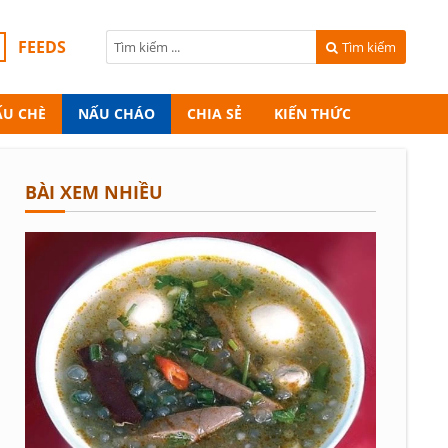
FEEDS
Tìm kiếm
ẤU CHÈ
NẤU CHÁO
CHIA SẺ
KIẾN THỨC
BÀI XEM NHIỀU