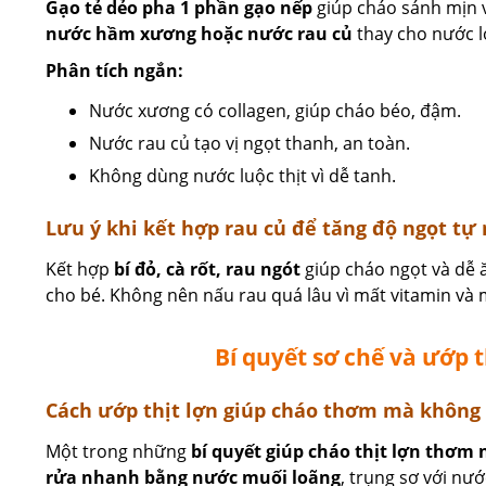
Gạo tẻ dẻo pha 1 phần gạo nếp
giúp cháo sánh mịn 
nước hầm xương hoặc nước rau củ
thay cho nước lọ
Phân tích ngắn:
Nước xương có collagen, giúp cháo béo, đậm.
Nước rau củ tạo vị ngọt thanh, an toàn.
Không dùng nước luộc thịt vì dễ tanh.
Lưu ý khi kết hợp rau củ để tăng độ ngọt tự
Kết hợp
bí đỏ, cà rốt, rau ngót
giúp cháo ngọt và dễ 
cho bé. Không nên nấu rau quá lâu vì mất vitamin và
Bí quyết sơ chế và ướp 
Cách ướp thịt lợn giúp cháo thơm mà không
Một trong những
bí quyết giúp cháo thịt lợn thơm
rửa nhanh bằng nước muối loãng
, trụng sơ với nướ