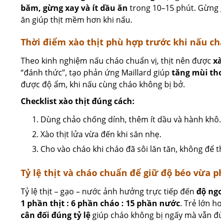
băm, gừng xay và ít dầu ăn
trong 10–15 phút. Gừng 
ăn giúp thịt mềm hơn khi nấu.
Thời điểm xào thịt phù hợp trước khi nấu c
Theo kinh nghiệm nấu cháo chuẩn vị, thịt nên được
x
“đánh thức”, tạo phản ứng Maillard giúp
tăng mùi th
được độ ẩm, khi nấu cùng cháo không bị bở.
Checklist xào thịt đúng cách:
Dùng chảo chống dính, thêm ít dầu và hành khô.
Xào thịt lửa vừa đến khi săn nhẹ.
Cho vào cháo khi cháo đã sôi lăn tăn, không để t
Tỷ lệ thịt và cháo chuẩn để giữ độ béo vừa p
Tỷ lệ thịt – gạo – nước ảnh hưởng trực tiếp đến
độ ngo
1 phần thịt : 6 phần cháo : 15 phần nước
. Trẻ lớn h
cân đối đúng tỷ lệ
giúp cháo không bị ngấy mà vẫn đ