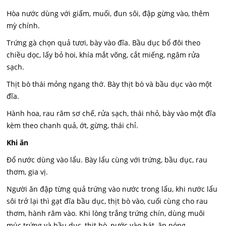
Hòa nước dùng với giấm, muối, đun sôi, đập gừng vào, thêm
mỳ chính.
Trứng gà chọn quả tươi, bày vào đĩa. Bầu dục bổ đôi theo
chiều dọc, lấy bỏ hoi, khía mắt võng, cắt miếng, ngâm rửa
sạch.
Thịt bò thái mỏng ngang thớ. Bày thịt bò và bầu dục vào một
đĩa.
Hành hoa, rau răm sơ chế, rửa sạch, thái nhỏ, bày vào một đĩa
kèm theo chanh quả, ớt, gừng, thái chỉ.
Khi ăn
Đổ nước dùng vào lẩu. Bày lẩu cùng với trứng, bầu dục, rau
thơm, gia vị.
Người ăn đập từng quả trứng vào nước trong lẩu, khi nước lẩu
sôi trở lại thì gạt đĩa bầu dục, thịt bò vào, cuối cùng cho rau
thơm, hành răm vào. Khi lòng trắng trứng chín, dùng muôi
múc trứng và bầu dục, thịt bò, nước vào bát, ăn nóng.