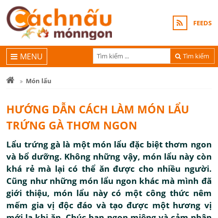
FEEDS
MENU
Tìm kiếm
Món lẩu
HƯỚNG DẪN CÁCH LÀM MÓN LẨU
TRỨNG GÀ THƠM NGON
Lẩu trứng gà là một món lẩu đặc biệt thơm ngon
và bổ dưỡng. Không những vậy, món lẩu này còn
khá rẻ mà lại có thể ăn được cho nhiều người.
Cũng như những món lẩu ngon khác mà mình đã
giới thiệu, món lẩu này có một công thức nêm
mếm gia vị độc đáo và tạo được một hương vị
mới lạ khi ăn. Chúc bạn ngon miệng và cảm nhận