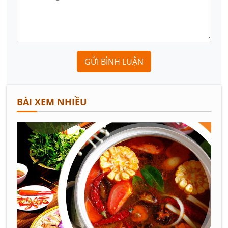
GỬI BÌNH LUẬN
BÀI XEM NHIỀU