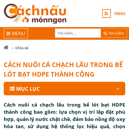
FEEDS
MENU
Tìm kiếm
Chia sẻ
CÁCH NUÔI CÁ CHẠCH LẤU TRONG BỂ
LÓT BẠT HDPE THÀNH CÔNG
MỤC LỤC
Cách nuôi cá chạch lấu trong bể lót bạt HDPE
thành công bao gồm: lựa chọn vị trí lắp đặt phù
hợp, quản lý nước chặt chẽ, đảm bảo nồng độ oxy
hòa tan, sử dụng hệ thống lọc hiệu quả, chọn