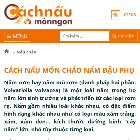
FEEDS
MENU
Tìm kiếm
Nấu cháo
CÁCH NẤU MÓN CHÁO NẤM ĐẬU PHỤ
Nấm rơm hay nấm mũ rơm (danh pháp hai phần:
Volvariella volvacea) là một loài nấm trong họ
nấm lớn sinh trưởng và phát triển từ các loại rơm
rạ. Nấm gồm nhiều loài khác nhau, có đặc điểm
hình dạng khác nhau như có loại màu xám trắng,
xám, xám đen… kích thước đường kính "cây
nấm" lớn, nhỏ tùy thuộc từng loại.