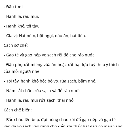
- Đậu tươi.
- Hành lá, rau mùi.
- Hành khô, tỏi tây.
- Gia vị: Hạt nêm, bột ngọt, dầu ăn, hạt tiêu.
Cách sơ chế:
- Gạσ tẻ và gạσ nếp vo sạch rồi để cho ráo nước.
- Đậu phụ xắt miếng vừa ăn hoặc xắt hạt lựu tuỳ theo ý thích
của mỗi người nhé.
- Tỏi tây, hành khô bóc bỏ vỏ, rửa sạch, băm nhỏ.
- Nấm cắt chân, rửa sạch và để ráo nước.
- Hành lá, rau mùi rửa sạch, thái nhỏ.
Cách chế biến:
- Bắc chảσ lên bếp, đợi nóng chảσ rồi đổ gạσ nếp và gạo tẻ
vào đã vo sạch vào rang cho đến khi thấy hạt gạσ có màu vàng