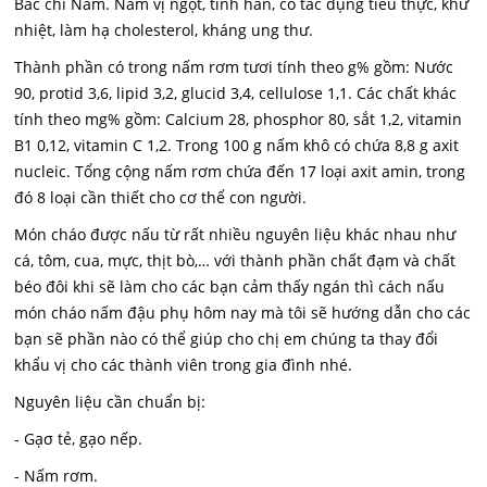
Bắc chí Nam. Nấm vị ngọt, tính hàn, có tác dụng tiêu thực, khử
nhiệt, làm hạ cholesterol, kháng ung thư.
Thành phần có trong nấm rơm tươi tính theo g% gồm: Nước
90, protid 3,6, lipid 3,2, glucid 3,4, cellulose 1,1. Các chất khác
tính theo mg% gồm: Calcium 28, phosphor 80, sắt 1,2, vitamin
B1 0,12, vitamin C 1,2. Trong 100 g nấm khô có chứa 8,8 g axit
nucleic. Tổng cộng nấm rơm chứa đến 17 loại axit amin, trong
đó 8 loại cần thiết cho cơ thể con người.
Món cháo được nấu từ rất nhiều nguyên liệu khác nhau như
cá, tôm, cua, mực, thịt bò,… với thành phần chất đạm và chất
béo đôi khi sẽ làm cho các bạn cảm thấy ngán thì cách nấu
món cháo nấm đậu phụ hôm nay mà tôi sẽ hướng dẫn cho các
bạn sẽ phần nào có thể giúp cho chị em chúng ta thay đổi
khẩu vị cho các thành viên trong gia đình nhé.
Nguyên liệu cần chuẩn bị:
- Gạσ tẻ, gạo nếp.
- Nấm rơm.