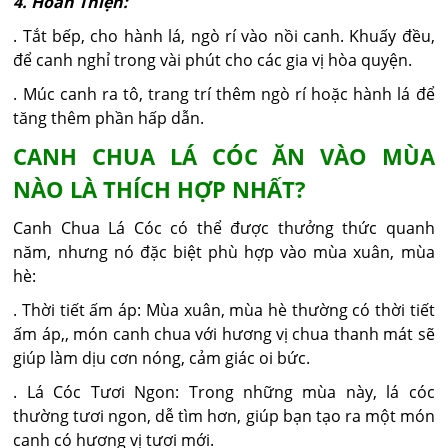
4. Hoàn Thiện:
. Tắt bếp, cho hành lá, ngò rí vào nồi canh. Khuấy đều,
để canh nghỉ trong vài phút cho các gia vị hòa quyện.
. Múc canh ra tô, trang trí thêm ngò rí hoặc hành lá để
tăng thêm phần hấp dẫn.
CANH CHUA LÁ CÓC ĂN VÀO MÙA
NÀO LÀ THÍCH HỢP NHẤT?
Canh Chua Lá Cóc có thể được thưởng thức quanh
năm, nhưng nó đặc biệt phù hợp vào mùa xuân, mùa
hè:
. Thời tiết ấm áp: Mùa xuân, mùa hè thường có thời tiết
ấm áp,, món canh chua với hương vị chua thanh mát sẽ
giúp làm dịu cơn nóng, cảm giác oi bức.
. Lá Cóc Tươi Ngon: Trong những mùa này, lá cóc
thường tươi ngon, dễ tìm hơn, giúp bạn tạo ra một món
canh có hương vị tươi mới.