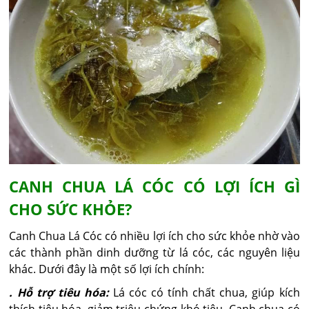
CANH CHUA LÁ CÓC CÓ LỢI ÍCH GÌ
CHO SỨC KHỎE?
Canh Chua Lá Cóc có nhiều lợi ích cho sức khỏe nhờ vào
các thành phần dinh dưỡng từ lá cóc, các nguyên liệu
khác. Dưới đây là một số lợi ích chính:
. Hỗ trợ tiêu hóa:
Lá cóc có tính chất chua, giúp kích
thích tiêu hóa, giảm triệu chứng khó tiêu. Canh chua có