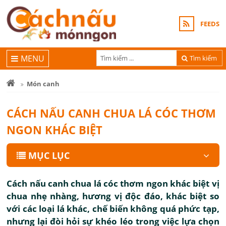
FEEDS
MENU
Tìm kiếm
Món canh
CÁCH NẤU CANH CHUA LÁ CÓC THƠM
NGON KHÁC BIỆT
MỤC LỤC
Cách nấu canh chua lá cóc thơm ngon khác biệt vị
chua nhẹ nhàng, hương vị độc đáo, khác biệt so
với các loại lá khác, chế biến không quá phức tạp,
nhưng lại đòi hỏi sự khéo léo trong việc lựa chọn