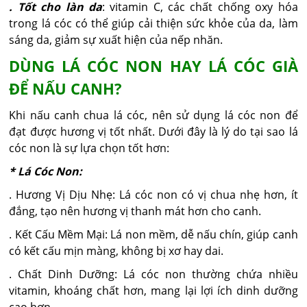
. Tốt cho làn da
: vitamin C, các chất chống oxy hóa
trong lá cóc có thể giúp cải thiện sức khỏe của da, làm
sáng da, giảm sự xuất hiện của nếp nhăn.
DÙNG LÁ CÓC NON HAY LÁ CÓC GIÀ
ĐỂ NẤU CANH?
Khi nấu canh chua lá cóc, nên sử dụng lá cóc non để
đạt được hương vị tốt nhất. Dưới đây là lý do tại sao lá
cóc non là sự lựa chọn tốt hơn:
* Lá Cóc Non:
. Hương Vị Dịu Nhẹ: Lá cóc non có vị chua nhẹ hơn, ít
đắng, tạo nên hương vị thanh mát hơn cho canh.
. Kết Cấu Mềm Mại: Lá non mềm, dễ nấu chín, giúp canh
có kết cấu mịn màng, không bị xơ hay dai.
. Chất Dinh Dưỡng: Lá cóc non thường chứa nhiều
vitamin, khoáng chất hơn, mang lại lợi ích dinh dưỡng
cao hơn.