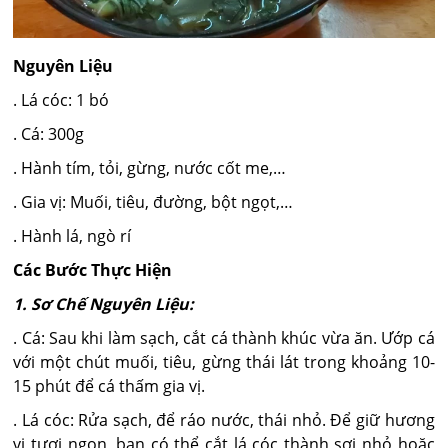
Nguyên Liệu
. Lá cóc: 1 bó
. Cá: 300g
. Hành tím, tỏi, gừng, nước cốt me,…
. Gia vị: Muối, tiêu, đường, bột ngọt,…
. Hành lá, ngò rí
Các Bước Thực Hiện
1. Sơ Chế Nguyên Liệu:
. Cá: Sau khi làm sạch, cắt cá thành khúc vừa ăn. Ướp cá
với một chút muối, tiêu, gừng thái lát trong khoảng 10-
15 phút để cá thấm gia vị.
. Lá cóc: Rửa sạch, để ráo nước, thái nhỏ. Để giữ hương
vị tươi ngon, bạn có thể cắt lá cóc thành sợi nhỏ hoặc