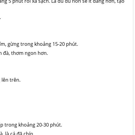
 5 phút rồi xả sạch. Lá đu đủ non sẽ ít đắng hơn, tạo
.
ím, gừng trong khoảng 15-20 phút.
m đà, thơm ngon hơn.
 lên trên.
.
ấp trong khoảng 20-30 phút.
, là cá đã chín.