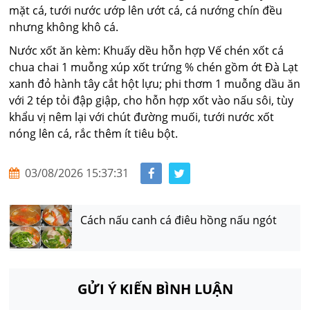
mặt cá, tưới nước ướp lên ướt cá, cá nướng chín đều
nhưng không khô cá.
Nước xốt ăn kèm: Khuấy dều hỗn hợp Vế chén xốt cá
chua chai 1 muỗng xúp xốt trứng % chén gồm ớt Đà Lạt
xanh đỏ hành tây cắt hột lựu; phi thơm 1 muỗng dầu ăn
với 2 tép tỏi đập giập, cho hỗn hợp xốt vào nấu sôi, tùy
khẩu vị nêm lại với chút đường muối, tưới nước xốt
nóng lên cá, rắc thêm ít tiêu bột.
03/08/2026 15:37:31
Cách nấu canh cá điêu hồng nấu ngót
GỬI Ý KIẾN BÌNH LUẬN