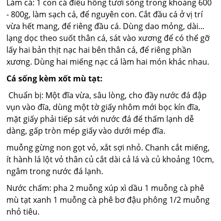
Làm cá: 1 con cá điêu hồng tươi sống trong khoảng 600
- 800g, làm sạch cá, để nguyên con. Cắt đầu cá ở vị trí
vừa hết mang, để riêng đầu cá. Dùng dao mỏng, dài...
lạng dọc theo suốt thân cá, sát vào xương để có thể gỡ
lấy hai bản thịt nạc hai bên thân cá, để riêng phần
xương. Dùng hai miếng nạc cá làm hai món khác nhau.
Cá sống kèm xốt mù tạt:
Chuẩn bị: Một đĩa vừa, sâu lòng, cho đầy nước đá đập
vụn vào đĩa, dùng một tờ giấy nhôm mới bọc kín đĩa,
mặt giấy phải tiếp sát với nước đá để thấm lạnh dễ
dàng, gấp tròn mép giấy vào dưới mép đĩa.
muỗng gừng non gọt vỏ, xắt sợi nhỏ. Chanh cắt miếng,
ít hành lá lột vỏ thân củ cắt dài cả lá và củ khoảng 10cm,
ngâm trong nước đá lạnh.
Nước chấm: pha 2 muỗng xúp xì dầu 1 muỗng cà phê
mù tạt xanh 1 muỗng cà phê bơ đậu phông 1/2 muỗng
nhỏ tiêu.