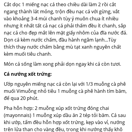
Cắt dọc 1 miếng nạc cá theo chiều dài làm 2 rồi cắt
ngang thành lát mỏng, trộn đều nạc cá với gừng, vắt
vào khoảng 3-4 múi chanh tùy ý muôn chua ít nhiều
nhưng ít nhất tất cả nạc cá phải thấm đều ít chanh, sắp
nạc cá cho đẹp mắt lên mặt giấy nhôm của đĩa nước đá.
Dọn cá kèm nước chấm, đầu hành ngâm lạnh...Tùy
thích thay nước chấm bằng mù tạt xanh nguyên chất
kèm muối tiêu chanh.
Món cá sống làm xong phải dọn ngay khi cá còn tươi.
Cá nướng xốt trứng:
Ướp nguyên miếng nạc cá còn lại với 1/3 muỗng cà phê
muối Vimuỗng nhỏ tiêu 1 muỗng cà phê hành tím băm,
để qua 20 phút.
Pha hỗn hợp: 2 muỗng xúp xốt trứng đóng chai
(mayonnais) 1 muỗng xúp dầu ăn 2 tép tỏi băm. Cá sau
khi ướp, tẩm đều hỗn hợp xốt trứng, kẹp vào vỉ, nướng
trên lửa than cho vàng đều, trong khi nướng thấy khô