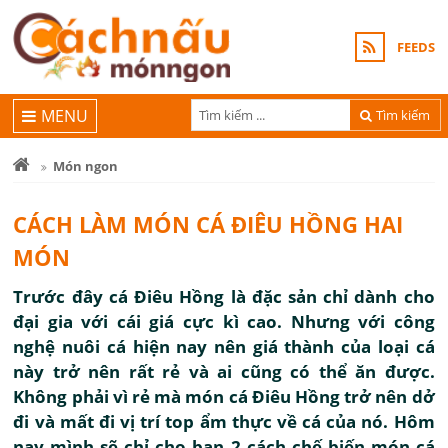
FEEDS
MENU
Tìm kiếm
Món ngon
CÁCH LÀM MÓN CÁ ĐIÊU HỒNG HAI
MÓN
Trước đây cá Điêu Hồng là đặc sản chỉ dành cho
đại gia với cái giá cực kì cao. Nhưng với công
nghệ nuôi cá hiện nay nên giá thành của loại cá
này trở nên rất rẻ và ai cũng có thể ăn được.
Không phải vì rẻ mà món cá Điêu Hồng trở nên dở
đi và mất đi vị trí top ẩm thực về cá của nó. Hôm
nay mình sẽ chỉ cho bạn 2 cách chế biến món cá