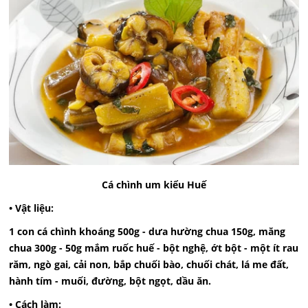
Cá chình um kiểu Huế
• Vật liệu:
1 con cá chình khoáng 500g - dưa hường chua 150g, măng
chua 300g - 50g mắm ruốc huế - bột nghệ, ớt bột - một ít rau
răm, ngò gai, cải non, bắp chuối bào, chuối chát, lá me đất,
hành tím - muối, đường, bột ngọt, dầu ăn.
• Cách làm: