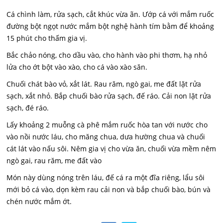
Cá chình làm, rửa sạch, cắt khúc vừa ãn. Ướp cá với mắm ruốc
đường bột ngọt nước mắm bột nghệ hành tím bằm để khoảng
15 phút cho thấm gia vị.
Bắc chảo nóng, cho dầu vào, cho hành vào phi thơm, hạ nhỏ
lửa cho ớt bột vào xào, cho cá vào xào săn.
Chuối chát bào vỏ, xắt lát. Rau răm, ngò gai, me đất lặt rửa
sạch, xắt nhỏ. Bắp chuối bào rửa sạch, đế ráo. Cải non lặt rửa
sạch, đé ráo.
Lấy khoảng 2 muỗng cà phê mắm ruốc hòa tan với nước cho
vào nồi nước láu, cho măng chua, dưa hường chua và chuối
cát lát vào nấu sôi. Nêm gia vị cho vừa ăn, chuối vừa mềm nêm
ngò gai, rau răm, me đất vào
Món này dùng nóng trên láu, đế cá ra một đĩa riêng, lẩu sôi
mới bỏ cá vào, dọn kèm rau cải non và bắp chuối bào, bún và
chén nước mắm ớt.