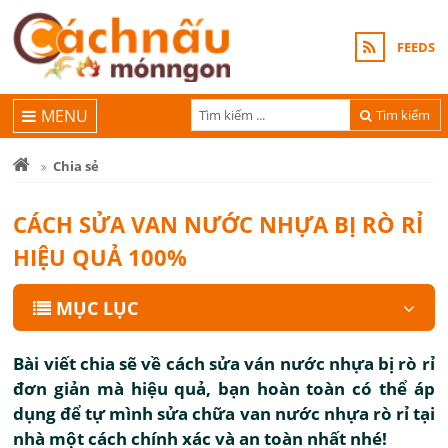
FEEDS
MENU
Tìm kiếm
Chia sẻ
CÁCH SỬA VAN NƯỚC NHỰA BỊ RÒ RỈ
HIỆU QUẢ 100%
MỤC LỤC
Bài viết chia sẽ về cách sửa ván nước nhựa bị rò rỉ
đơn giản mà hiệu quả, bạn hoàn toàn có thể áp
dụng để tự mình sửa chữa van nước nhựa rò rỉ tại
nhà một cách chính xác và an toàn nhất nhé!