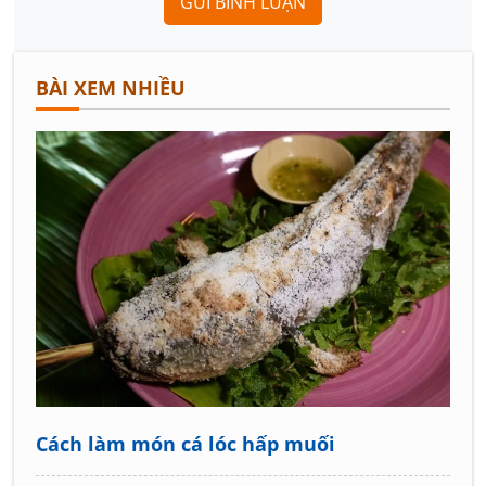
GỬI BÌNH LUẬN
BÀI XEM NHIỀU
Cách làm món cá lóc hấp muối