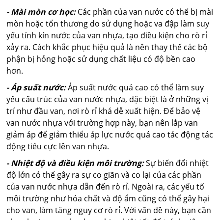
- Mài mòn cơ học:
Các phần của van nước có thể bị mài
mòn hoặc tổn thương do sử dụng hoặc va đập làm suy
yếu tính kín nước của van nhựa, tạo điều kiện cho rò rỉ
xảy ra. Cách khắc phục hiệu quả là nên thay thế các bộ
phận bị hỏng hoặc sử dụng chất liệu có độ bền cao
hơn.
- Áp suất nước:
Áp suất nước quá cao có thể làm suy
yếu cấu trúc của van nước nhựa, đặc biệt là ở những vị
trí như đầu van, nơi rò rỉ khá dễ xuất hiện. Để bảo vệ
van nước nhựa với trường hợp này, bạn nên lắp van
giảm áp để giảm thiểu áp lực nước quá cao tác động tác
động tiêu cực lên van nhựa.
- Nhiệt độ và điều kiện môi trường:
Sự biến đổi nhiệt
độ lớn có thể gây ra sự co giãn và co lại của các phần
của van nước nhựa dẫn đến rò rỉ. Ngoài ra, các yếu tố
môi trường như hóa chất và độ ẩm cũng có thể gây hại
cho van, làm tăng nguy cơ rò rỉ. Với vấn đề này, bạn cần