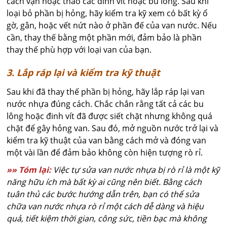
cách vặn hoặc tháo các đinh vít hoặc bu lông. Sau khi
loại bỏ phần bị hỏng, hãy kiểm tra kỹ xem có bất kỳ ổ
gờ, gân, hoặc vết nứt nào ở phần đế của van nước. Nếu
cần, thay thế bằng một phần mới, đảm bảo là phần
thay thế phù hợp với loại van của bạn.
3. Lắp ráp lại và kiểm tra kỹ thuật
Sau khi đã thay thế phần bị hỏng, hãy lắp ráp lại van
nước nhựa đúng cách. Chắc chắn rằng tất cả các bu
lông hoặc đinh vít đã được siết chặt nhưng không quá
chặt để gây hỏng van. Sau đó, mở nguồn nước trở lại và
kiểm tra kỹ thuật của van bằng cách mở và đóng van
một vài lần để đảm bảo không còn hiện tượng rò rỉ.
»» Tóm lại:
Việc tự sửa van nước nhựa bị rò rỉ là một kỹ
năng hữu ích mà bất kỳ ai cũng nên biết. Bằng cách
tuân thủ các bước hướng dẫn trên, bạn có thể sửa
chữa van nước nhựa rò rỉ một cách dễ dàng và hiệu
quả, tiết kiệm thời gian, công sức, tiền bạc mà không