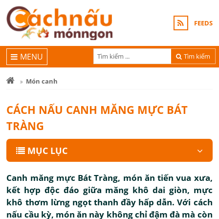
FEEDS
MENU
Tìm kiếm
Món canh
CÁCH NẤU CANH MĂNG MỰC BÁT
TRÀNG
MỤC LỤC
Canh măng mực Bát Tràng, món ăn tiến vua xưa,
kết hợp độc đáo giữa măng khô dai giòn, mực
khô thơm lừng ngọt thanh đầy hấp dẫn. Với cách
nấu cầu kỳ, món ăn này không chỉ đậm đà mà còn