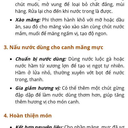
chút muối, mở vung để loại bỏ chất đắng, mùi
hăng. Rửa lại cho đến khi nước trong là được.
Xào măng:
Phi thơm hành khô với mỡ hoặc dầu
ăn, sau đó cho măng vào xào săn cùng chút nước
mắm, muối để măng ngấm vị, tạo độ ngon.
3. Nấu nước dùng cho canh măng mực
Chuẩn bị nước dùng:
Dùng nước luộc gà hoặc
nước hầm từ xương lợn để tạo vị ngọt tự nhiên.
Hầm ở lửa nhỏ, thường xuyên vớt bọt để nước
trong, thanh.
Gia giảm hương vị:
Có thể thêm một chút gừng
đập dập để làm nước dùng thơm hơn, giúp tăng
thêm hương vị cho món canh.
4. Hoàn thiện món
Kết hợp nguyên liệu:
Cho phần măng, mực đã sơ