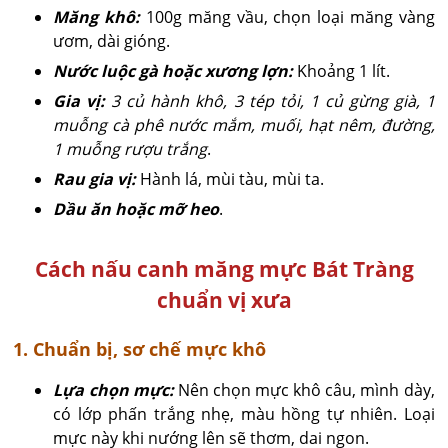
Măng khô:
100g măng vầu, chọn loại măng vàng
ươm, dài gióng.
Nước luộc gà hoặc xương lợn:
Khoảng 1 lít.
Gia vị:
3 củ hành khô, 3 tép tỏi, 1 củ gừng già, 1
muỗng cà phê nước mắm, muối, hạt nêm, đường,
1 muỗng rượu trắng
.
Rau gia vị:
Hành lá, mùi tàu, mùi ta.
Dầu ăn hoặc mỡ heo
.
Cách nấu canh măng mực Bát Tràng
chuẩn vị xưa
1. Chuẩn bị, sơ chế mực khô
Lựa chọn mực:
Nên chọn mực khô câu, mình dày,
có lớp phấn trắng nhẹ, màu hồng tự nhiên. Loại
mực này khi nướng lên sẽ thơm, dai ngon.