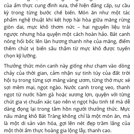
của ẩm thực cung đình xưa, thể hiện đẳng cấp, sự cầu
kỳ trong từng bước chế biến. Món ăn như một tác
phẩm nghệ thuật khi kết hợp hài hòa giữa măng rừng
giòn dai, mực khô thơm nức – hai nguyên liệu trái
ngược nhưng hòa quyện một cách hoàn hảo. Bát canh
nóng hổi bốc lên làn hương thanh nhẹ của măng, điểm
thêm chút vị biển sâu thẳm từ mực khô được tuyển
chọn kỹ lưỡng.
Thưởng thức món canh này giống như chạm vào dòng
chảy của thời gian, cảm nhận sự tinh túy của đất trời
hội tụ trong từng sợi măng vàng ươm, từng thớ mực xé
sợi mềm mại, ngọt ngào. Nước canh trong veo, thanh
ngọt từ nước hầm gà hoặc xương lợn, quyện với từng
chút gia vị chuẩn xác tạo nên vị ngọt hậu tinh tế mà dễ
dàng đọng lại trong tâm hồn người thưởng thức. Mực
nấu măng khô Bát Tràng không chỉ là một món ăn, mà
là một di sản văn hóa, gợi lên nét đẹp trầm lắng của
một thời ẩm thực hoàng gia lộng lẫy, thanh cao.