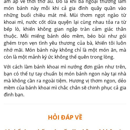
ấm áp về thời thơ ấu. Đó là khi bà ngoại thường làm
món bánh này mỗi khi cả gia đình quây quần vào
những buổi chiều mát mẻ. Mùi thơm ngọt ngào từ
khoai mì, nước cốt dừa quyện lại cùng nhau tỏa ra từ
bếp lò, khiến không gian ngập tràn cảm giác thân
thuộc. Mỗi miếng bánh dẻo mềm, béo bùi như gói
ghém trọn vẹn tình yêu thương của bà, khiến tôi luôn
nhớ mãi. Món bánh này không chỉ là một món ăn, mà
còn là một mảnh ký ức không thể quên trong lòng.
Với cách làm bánh khoai mì nướng đơn giản như trên,
bạn có thể tự tay chuẩn bị món bánh ngon này tại nhà
mà không cần ra ngoài tiệm. Hương vị thơm ngon, dẻo
mềm của bánh khoai mì chắc chắn sẽ chinh phục cả gia
đình bạn.
HỎI ĐÁP VỀ