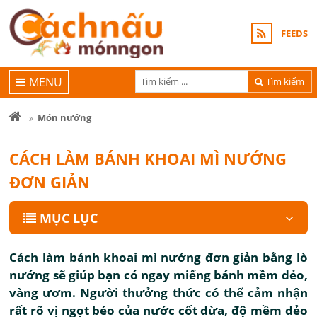
FEEDS
MENU
Tìm kiếm
Món nướng
CÁCH LÀM BÁNH KHOAI MÌ NƯỚNG
ĐƠN GIẢN
MỤC LỤC
Cách làm bánh khoai mì nướng đơn giản bằng lò
nướng sẽ giúp bạn có ngay miếng bánh mềm dẻo,
vàng ươm. Người thưởng thức có thể cảm nhận
rất rõ vị ngọt béo của nước cốt dừa, độ mềm dẻo