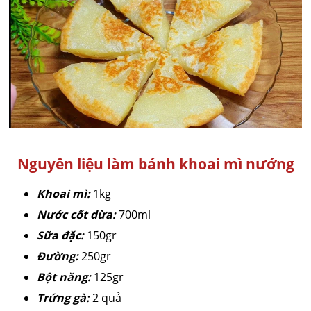
Nguyên liệu làm bánh khoai mì nướng
Khoai mì:
1kg
Nước cốt dừa:
700ml
Sữa đặc:
150gr
Đường:
250gr
Bột năng:
125gr
Trứng gà:
2 quả