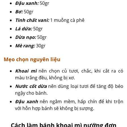
Đậu xanh:
50gr
Bơ:
50gr
Tinh chất vani:
1 muỗng cà phê
Lá dứa:
50gr
Dừa nạo:
50gr
Mè rang:
30gr
Mẹo chọn nguyên liệu
Khoai mì
nên chọn củ tươi, chắc, khi cắt ra có
màu trắng đều, không bị xơ.
Nước cốt dừa
nên dùng loại tươi để tăng độ béo
ngậy cho bánh.
Đậu xanh
nên ngâm mềm, hấp chín để khi trộn
với hỗn hợp bánh sẽ không bị sượng.
Cách làm bánh khoai mì nướng đơn