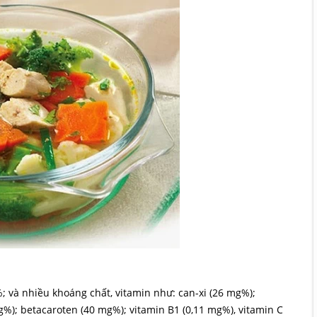
%; và nhiều khoáng chất, vitamin như: can-xi (26 mg%);
mg%); betacaroten (40 mg%); vitamin B1 (0,11 mg%), vitamin C