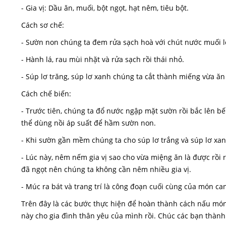
- Gia vị: Dầu ăn, muối, bột ngọt, hạt nêm, tiêu bột.
Cách sơ chế:
- Sườn non chúng ta đem rửa sạch hoà với chút nước muối lo
- Hành lá, rau mùi nhặt và rửa sạch rồi thái nhỏ.
- Súp lơ trăng, súp lơ xanh chúng ta cắt thành miếng vừa ăn
Cách chế biến:
- Trước tiên, chúng ta đổ nước ngập mặt sườn rồi bắc lên b
thể dùng nồi áp suất để hầm sườn non.
- Khi sườn gần mềm chúng ta cho súp lơ trắng và súp lơ xa
- Lúc này, nêm nếm gia vị sao cho vừa miệng ăn là được rồi r
đã ngọt nên chúng ta không cần nêm nhiều gia vị.
- Múc ra bát và trang trí là công đoạn cuối cùng của món ca
Trên đây là các bước thực hiện để hoàn thành cách nấu món
này cho gia đình thân yêu của mình rồi. Chúc các bạn thành