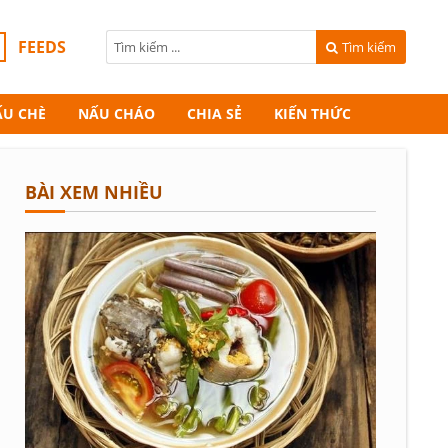
FEEDS
Tìm kiếm
ẤU CHÈ
NẤU CHÁO
CHIA SẺ
KIẾN THỨC
BÀI XEM NHIỀU