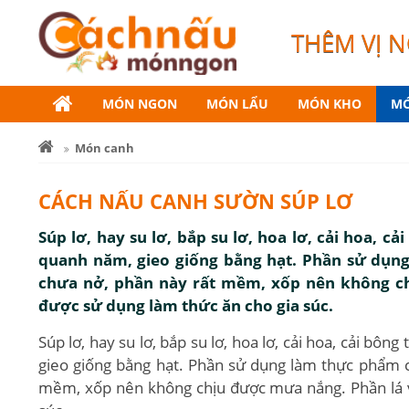
THÊM VỊ 
MÓN NGON
MÓN LẨU
MÓN KHO
MÓ
Món canh
CÁCH NẤU CANH SƯỜN SÚP LƠ
Súp lơ, hay su lơ, bắp su lơ, hoa lơ, cải hoa, cả
quanh năm, gieo giống bằng hạt. Phần sử dụng
chưa nở, phần này rất mềm, xốp nên không ch
được sử dụng làm thức ăn cho gia súc.
Súp lơ, hay su lơ, bắp su lơ, hoa lơ, cải hoa, cải bôn
gieo giống bằng hạt. Phần sử dụng làm thực phẩm c
mềm, xốp nên không chịu được mưa nắng. Phần lá v