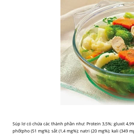
Súp lơ có chứa các thành phần như: Protein 3,5%; gluxit 4,9
phốtpho (51 mg%); sắt (1,4 mg%); natri (20 mg%); kali (349 