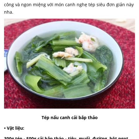
công và ngon miệng với món canh nghẹ tép siêu đơn giản này
nha.
Tép nấu canh cải bắp thảo
• Vật liệu:
300g tép - 500g cải bắp tháo - tiêu, muối, đường, bột ngọt,